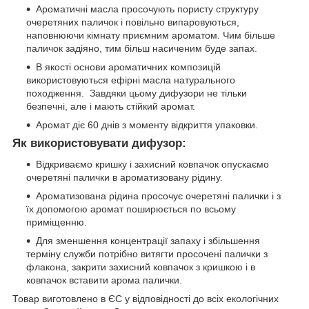
Ароматичні масла просочують пористу структуру
очеретяних паличок і повільно випаровуються,
наповнюючи кімнату приємним ароматом. Чим більше
паличок задіяно, тим більш насиченим буде запах.
В якості основи ароматичних композицій
використовуються ефірні масла натурального
походження. Завдяки цьому дифузори не тільки
безпечні, але і мають стійкий аромат.
Аромат діє 60 днів з моменту відкриття упаковки.
Як використовувати дифузор:
Відкриваємо кришку і захисний ковпачок опускаємо
очеретяні палички в ароматизовану рідину.
Ароматизована рідина просочує очеретяні палички і з
їх допомогою аромат поширюється по всьому
приміщенню.
Для зменшення концентрації запаху і збільшення
терміну служби потрібно витягти просочені палички з
флакона, закрити захисний ковпачок з кришкою і в
ковпачок вставити арома палички.
Товар виготовлено в ЄС у відповідності до всіх екологічних