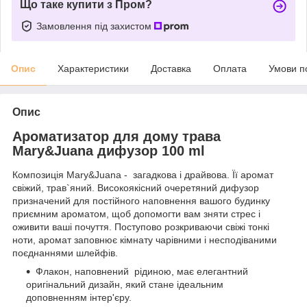
Що таке купити з Пром?
Замовлення під захистом
Опис
Характеристики
Доставка
Оплата
Умови п
Опис
Ароматизатор для дому трава
Mary&Juana дифузор 100 ml
Композиція Mary&Juana - загадкова і драйвова. Її аромат
свіжий, трав`яний. Високоякісний очеретяний дифузор
призначений для постійного наповнення вашого будинку
приємним ароматом, щоб допомогти вам зняти стрес і
оживити ваші почуття. Поступово розкриваючи свіжі тонкі
ноти, аромат заповнює кімнату чарівними і несподіваними
поєднаннями шлейфів.
Флакон, наповнений рідиною, має елегантний
оригінальний дизайн, який стане ідеальним
доповненням інтер'єру.