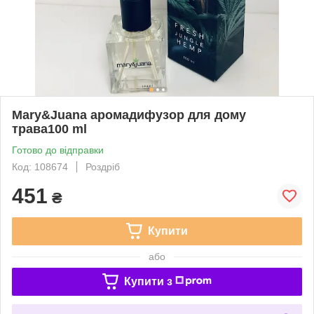
Mary&Juana аромадифузор для дому
трава100 ml
Готово до відправки
Код: 108674
Роздріб
451
₴
Купити
або
Купити з