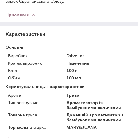
вимох Європейського Союзу.
Приховати
Характеристики
Основні
Виробник
Drive Int
Країна виробник
Німеччина
Вага
100 г
Об`єм
100 мл
Користувальницькі характеристики
Аромат
Трава
Тип освіжувача
Ароматизатор із
бамбуковими паличками
Товарна група
Домашній ароматизатор з
бамбуковими паличками
Торгівельна марка
MARY&JUANA