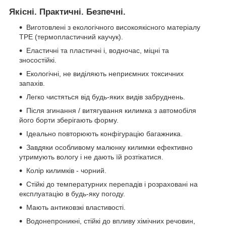
Якісні. Практичні. Безпечні.
Виготовлені з екологічного високоякісного матеріалу
TPE (термопластичний каучук).
Еластичні та пластичні і, водночас, міцні та
зносостійкі.
Екологічні, не виділяють неприємних токсичних
запахів.
Легко чистяться від будь-яких видів забруднень.
Після згинання / витягування килимка з автомобіля
його борти зберігають форму.
Ідеально повторюють конфігурацію багажника.
Завдяки особливому малюнку килимки ефективно
утримують вологу і не дають їй розтікатися.
Колір килимків - чорний.
Стійкі до температурних перепадів і розраховані на
експлуатацію в будь-яку погоду.
Мають антиковзкі властивості.
Водонепроникні, стійкі до впливу хімічних речовин,