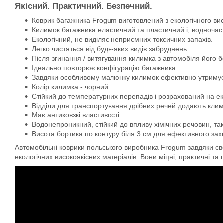
Якісний. Практичний. Безпечний.
Коврик багажника Frogum виготовлений з екологічного ви
Килимок багажника еластичний та пластичний і, водночас,
Екологічний, не виділяє неприємних токсичних запахів.
Легко чистяться від будь-яких видів забруднень.
Після згинання / витягування килимка з автомобіля його 
Ідеально повторює конфігурацію багажника.
Завдяки особливому малюнку килимок ефективно утримує во
Колір килимка - чорний.
Стійкий до температурних перепадів і розрахований на ек
Відділи для транспортування дрібних речей додають кли
Має антиковзкі властивості.
Водонепроникний, стійкий до впливу хімічних речовин, та
Висота бортика по контуру біля 3 см для ефективного захис
Автомобільні коврики польського виробника Frogum завдяки свої
екологічних високоякісних матеріалів. Вони міцні, практичні та