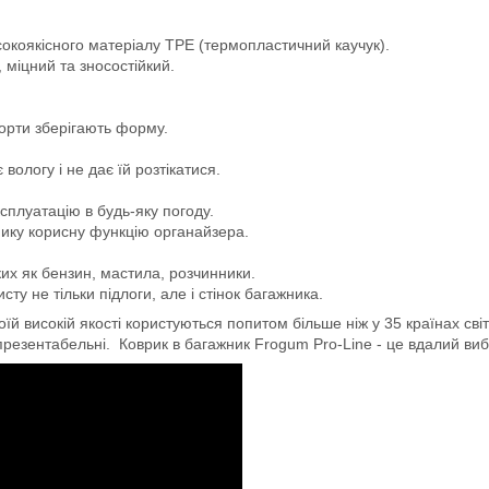
сокоякісного матеріалу TPE (термопластичний каучук).
 міцний та зносостійкий.
борти зберігають форму.
логу і не дає їй розтікатися.
сплуатацію в будь-яку погоду.
мику корисну функцію органайзера.
ких як бензин, мастила, розчинники.
ту не тільки підлоги, але і стінок багажника.
й високій якості користуються попитом більше ніж у 35 країнах світ
 презентабельні. Коврик в багажник Frogum Pro-Line - це вдалий вибір