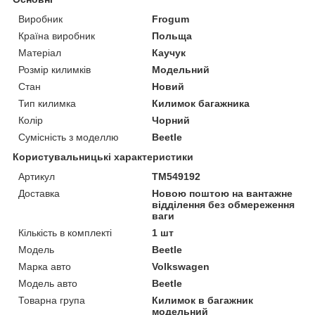
Виробник
Frogum
Країна виробник
Польща
Матеріал
Каучук
Розмір килимків
Модельний
Стан
Новий
Тип килимка
Килимок багажника
Колір
Чорний
Сумісність з моделлю
Beetle
Користувальницькі характеристики
Артикул
TM549192
Доставка
Новою поштою на вантажне
відділення без обмереження
ваги
Кількість в комплекті
1 шт
Мoдель
Beetle
Марка авто
Volkswagen
Модель авто
Beetle
Товарна група
Килимок в багажник
модельний