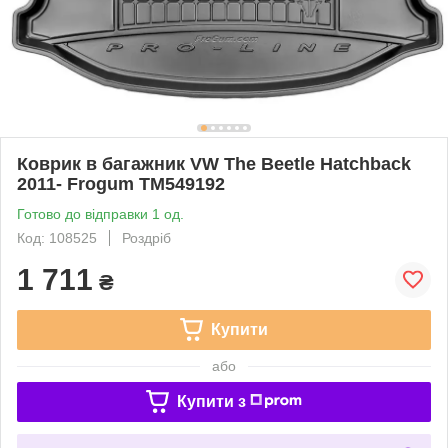
Коврик в багажник VW The Beetle Hatchback
2011- Frogum TM549192
Готово до відправки 1 од.
Код: 108525
Роздріб
1 711
₴
Купити
або
Купити з