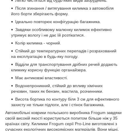
Легко чистяться від будь-яких видів забруднень.
Після згинання / витягування килимка з автомобіля
його борти зберігають форму.
Ідеально повторює конфігурацію багажника.
Завдяки особливому малюнку килимок ефективно
утримує вологу і не дає їй розтікатися.
Колір килимка - чорний.
Стійкий до температурних перепадів і розрахований
на експлуатацію в будь-яку погоду.
Відділи для транспортування дрібних речей додають
климику корисну функцію органайзера.
Має антиковзкі властивості.
Водонепроникний, стійкий до впливу хімічних
речовин, таких як бензин, мастила, розчинники.
Висота бортика по контуру біля 3 см для ефективного
захисту не тільки підлоги, але і стінок багажника.
Автомобільні коврики польського виробника Frogum завдяки
своїй високій якості користуються попитом більше ніж у 35
країнах світу. Килимки Frogum серії Pro-Line виготовлені з
сучасних екологічних високоякісних матеріалів. Вони міцні,