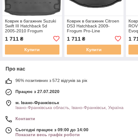
Коврик в багажник Suzuki
Коврик в багажник Citroen
Ковр
Swift III Hatchback 5d
DS3 Hatchback 2009-
ROV
2005-2010 Frogum
Frogum Pro-Line
Evoq
TM402775
TM549857
Pro-
1 711
1 711
1 7
₴
₴
Купити
Купити
Про нас
96% позитивних з 572 відгуків за рік
Працює з 27.07.2020
м. Івано-Франківськ
Івано-Франківська область, Івано-Франківськ, Україна
Контакти
Сьогодні працює з 09:00 до 14:00
Показати весь графік роботи