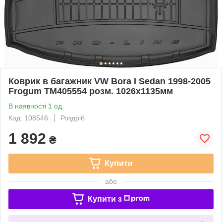
Коврик в багажник VW Bora I Sedan 1998-2005
Frogum TM405554 розм. 1026x1135мм
В наявності 1 од.
Код: 108546
Роздріб
1 892
₴
Купити
або
Купити з