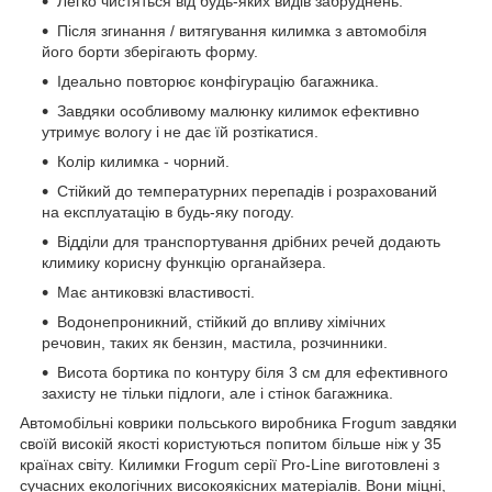
Легко чистяться від будь-яких видів забруднень.
Після згинання / витягування килимка з автомобіля
його борти зберігають форму.
Ідеально повторює конфігурацію багажника.
Завдяки особливому малюнку килимок ефективно
утримує вологу і не дає їй розтікатися.
Колір килимка - чорний.
Стійкий до температурних перепадів і розрахований
на експлуатацію в будь-яку погоду.
Відділи для транспортування дрібних речей додають
климику корисну функцію органайзера.
Має антиковзкі властивості.
Водонепроникний, стійкий до впливу хімічних
речовин, таких як бензин, мастила, розчинники.
Висота бортика по контуру біля 3 см для ефективного
захисту не тільки підлоги, але і стінок багажника.
Автомобільні коврики польського виробника Frogum завдяки
своїй високій якості користуються попитом більше ніж у 35
країнах світу. Килимки Frogum серії Pro-Line виготовлені з
сучасних екологічних високоякісних матеріалів. Вони міцні,