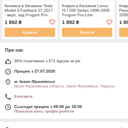
Килимок в багажник Tesla
Коврик в багажник Lexus
Ковр
Model 3 Fastback 07.2017
IS I 200 Sedan 1998-2005
Pass
- верх, зад Frogum Pro-
Frogum Pro-Line
2005
Line TM406803 розм.
TM405257
TM4
1 892
1 892
1 8
₴
₴
1083x1057мм
Купити
Купити
Про нас
96% позитивних з 571 відгука за рік
Працює з 27.07.2020
м. Івано-Франківськ
Івано-Франківська область, Івано-Франківськ, Україна
Контакти
Сьогодні працює з 09:00 до 18:00
Показати весь графік роботи