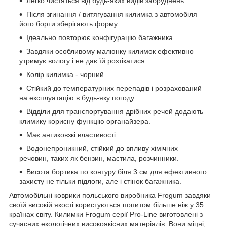
Легко чистяться від будь-яких видів забруднень.
Після згинання / витягування килимка з автомобіля
його борти зберігають форму.
Ідеально повторює конфігурацію багажника.
Завдяки особливому малюнку килимок ефективно
утримує вологу і не дає їй розтікатися.
Колір килимка - чорний.
Стійкий до температурних перепадів і розрахований
на експлуатацію в будь-яку погоду.
Відділи для транспортування дрібних речей додають
климику корисну функцію органайзера.
Має антиковзкі властивості.
Водонепроникний, стійкий до впливу хімічних
речовин, таких як бензин, мастила, розчинники.
Висота бортика по контуру біля 3 см для ефективного
захисту не тільки підлоги, але і стінок багажника.
Автомобільні коврики польського виробника Frogum завдяки
своїй високій якості користуються попитом більше ніж у 35
країнах світу. Килимки Frogum серії Pro-Line виготовлені з
сучасних екологічних високоякісних матеріалів. Вони міцні,