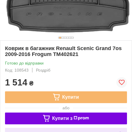
Коврик в багажник Renault Scenic Grand 7os
2009-2016 Frogum TM402621
Готово до відправки
Код: 108543
Роздріб
1 514
₴
Купити
або
Купити з