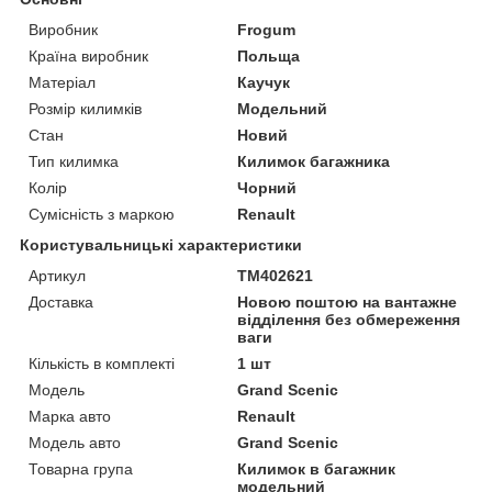
Виробник
Frogum
Країна виробник
Польща
Матеріал
Каучук
Розмір килимків
Модельний
Стан
Новий
Тип килимка
Килимок багажника
Колір
Чорний
Сумісність з маркою
Renault
Користувальницькі характеристики
Артикул
TM402621
Доставка
Новою поштою на вантажне
відділення без обмереження
ваги
Кількість в комплекті
1 шт
Мoдель
Grand Scenic
Марка авто
Renault
Модель авто
Grand Scenic
Товарна група
Килимок в багажник
модельний