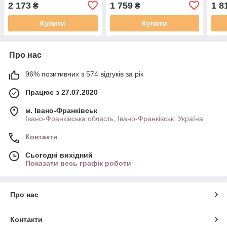
(SD 203), 4 спиці, кнопка
2 173
1 759
1 8
₴
₴
клаксона
Купити
Купити
Про нас
96% позитивних з 574 відгуків за рік
Працює з 27.07.2020
м. Івано-Франківськ
Івано-Франківська область, Івано-Франківськ, Україна
Контакти
Сьогодні вихідний
Показати весь графік роботи
Про нас
Контакти