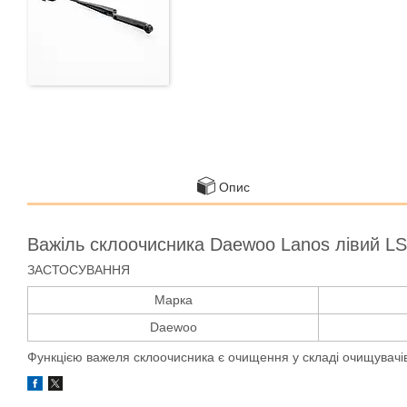
Опис
Важіль склоочисника Daewoo Lanos лівий L
ЗАСТОСУВАННЯ
Марка
Daewoo
Функцією важеля склоочисника є очищення у складі очищувачів в