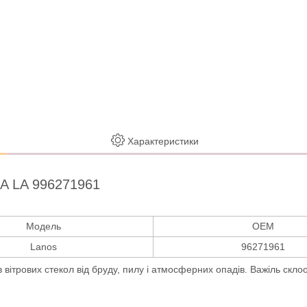
Характеристики
SA LA 996271961
Модель
OEM
Lanos
96271961
ітрових стекол від бруду, пилу і атмосферних опадів. Важіль склоочи