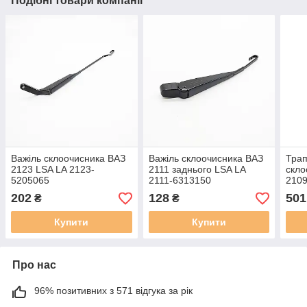
Подібні товари компанії
Важіль склоочисника ВАЗ
Важіль склоочисника ВАЗ
Трап
2123 LSA LA 2123-
2111 заднього LSA LA
скло
5205065
2111-6313150
2109
520
202
128
501
₴
₴
Купити
Купити
Про нас
96% позитивних з 571 відгука за рік