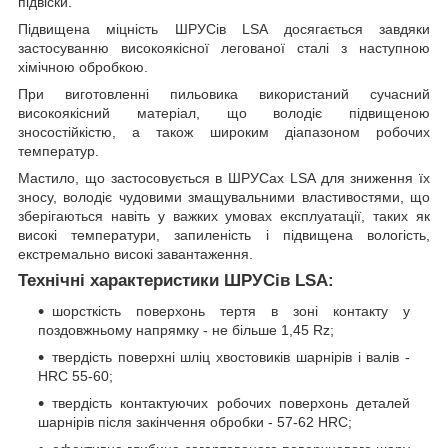
підвіски.
Підвищена міцність ШРУСів LSA досягається завдяки
застосуванню високоякісної легованої сталі з наступною
хімічною обробкою.
При виготовленні пильовика використаний сучасний
високоякісний матеріал, що володіє підвищеною
зносостійкістю, а також широким діапазоном робочих
температур.
Мастило, що застосовується в ШРУСах LSA для зниження їх
зносу, володіє чудовими змащувальними властивостями, що
зберігаються навіть у важких умовах експлуатації, таких як
високі температури, запиленість і підвищена вологість,
екстремально високі завантаження.
Технічні характеристики ШРУСів LSA:
шорсткість поверхонь тертя в зоні контакту у
поздовжньому напрямку - не більше 1,45 Rz;
твердість поверхні шліц хвостовиків шарнірів і валів -
HRC 55-60;
твердість контактуючих робочих поверхонь деталей
шарнірів після закінчення обробки - 57-62 HRC;