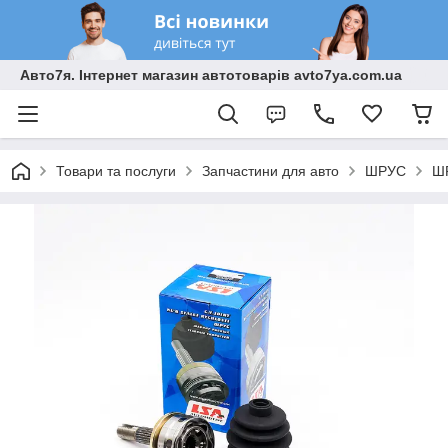
Авто7я. Інтернет магазин автотоварів avto7ya.com.ua
Товари та послуги
Запчастини для авто
ШРУС
ШР