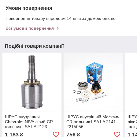
Умови повернення
Повернення товару впродовж 14 днів за домовленістю
Всі умови повернення
Подібні товари компанії
ШРУС внутрішній
ШРУС внутрішній Москвич
ШРУС
Chevrolet NIVA лівий CR
CR пильник LSA LA 2141-
ліви
пильник LSA LA 2123-
2215056
шліц
2215057
212
1 183
756
1 1
₴
₴