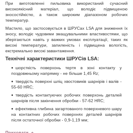
При виготовленні пильовика використаний сучасний
високоякісний матеріал, що володіє підвищеною
зносостійкістю, а також широким діапазоном робочих
температур.
Мастило, що застосовується в ШРУСах LSA для зниження їх
зносу, володіє чудовими змащувальними властивостями, що
зберігаються навіть у важких умовах експлуатації, таких як
високі температури, запиленість і підвищена вологість,
екстремально високі завантаження.
Технічні характеристики ШРУСів LSA:
шорсткість поверхонь тертя в зоні контакту у
поздовжньому напрямку - не більше 1,45 Rz;
твердість поверхні шліц хвостовиків шарнірів і валів -
55-60 HRC;
твердість контактуючих робочих поверхонь деталей
шарнірів після закінчення обробки - 57-62 HRC;
ефективна глибина загартованого поверхневого шару
на контактних робочих поверхнях деталей шарнірів
після остаточної обробки - 0,9-1,19 мм;
Приховати