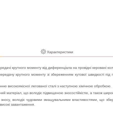
Характеристики
редачі крутного моменту від диференціала на провідні керовані кол
передачу крутного моменту зі збереженням кутової швидкості під
нню високоякісної легованої сталі з наступною хімічною обробкою.
ний матеріал, що володіє підвищеною зносостійкістю, а також шир
носу, володіє чудовими змащувальними властивостями, що зберіга
 високі завантаження.