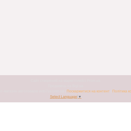
Сайт створений на маркетплейсі
Prom.ua
Продавець на Bigl.ua
Авто7я. Інтернет-магазин автотоварів avto7ya.com.ua |
Поскаржитися на контент
|
Політика к
Select Language
▼