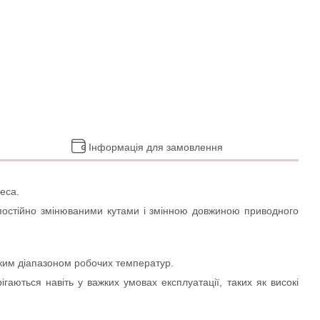
Інформація для замовлення
еса.
 постійно змінюваними кутами і змінною довжиною приводного
оким діапазоном робочих температур.
ються навіть у важких умовах експлуатації, таких як високі