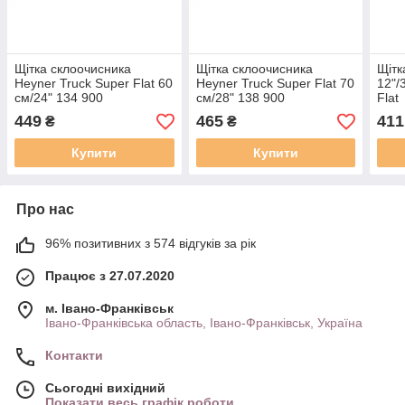
Щітка склоочисника
Щітка склоочисника
Щітк
Heyner Truck Super Flat 60
Heyner Truck Super Flat 70
12"/
см/24" 134 900
см/28" 138 900
Flat
449
465
411
₴
₴
Купити
Купити
Про нас
96% позитивних з 574 відгуків за рік
Працює з 27.07.2020
м. Івано-Франківськ
Івано-Франківська область, Івано-Франківськ, Україна
Контакти
Сьогодні вихідний
Показати весь графік роботи