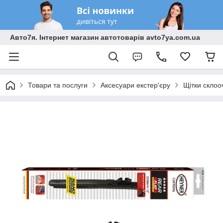
Авто7я. Інтернет магазин автотоварів avto7ya.com.ua
Товари та послуги
Аксесуари екстер'єру
Щітки склоо