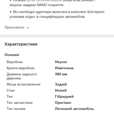
Резінка
щітки склоочисника
є більш еластичною і
міцною завдяки NANO покриттю.
Всі необхідні адаптери включені в комплект блістерної
упаковки згідно зі специфікацією автомобілів.
Приховати
Характеристики
Основні
Виробник
Heyner
Країна виробник
Німеччина
Довжина заднього
380 мм
двірника
Місце встановлення
Задній
Стан
Новий
Тип
Гібридний
Тип запчастини
Оригінал
Тип техніки
Легковий автомобіль