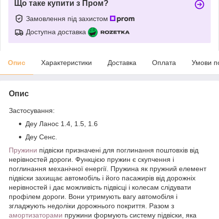
Що таке купити з Пром?
Замовлення під захистом
Доступна доставка
Опис
Характеристики
Доставка
Оплата
Умови п
Опис
Застосування:
Деу Ланос 1.4, 1.5, 1.6
Деу Сенс.
Пружини
підвіски призначені для поглинання поштовхів від
нерівностей дороги. Функцією пружин є скупчення і
поглинання механічної енергії. Пружина як пружний елемент
підвіски захищає автомобіль і його пасажирів від дорожніх
нерівностей і дає можливість підвісці і колесам слідувати
профілем дороги. Вони утримують вагу автомобіля і
згладжують недоліки дорожнього покриття. Разом з
амортизаторами
пружини формують систему підвіски, яка