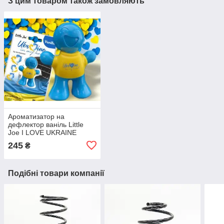
З цим товаром також замовляють
Ароматизатор на
дефлектор ваніль Little
Joe I LOVE UKRAINE
LO2601 / LJLove001
245
₴
Подібні товари компанії