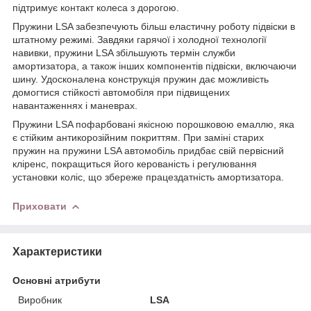
підтримує контакт колеса з дорогою.
Пружини LSA забезпечують більш еластичну роботу підвіски в
штатному режимі. Завдяки гарячої і холодної технології
навивки, пружини LSA збільшують термін служби
амортизатора, а також інших компонентів підвіски, включаючи
шину. Удосконалена конструкція пружин дає можливість
домогтися стійкості автомобіля при підвищених
навантаженнях і маневрах.
Пружини LSA пофарбовані якісною порошковою емаллю, яка
є стійким антикорозійним покриттям. При заміні старих
пружин на пружини LSA автомобіль придбає свій первісний
кліренс, покращиться його керованість і регулювання
установки коліс, що збереже працездатність амортизатора.
Приховати
Характеристики
Основні атрибути
Виробник
LSA