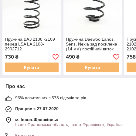
Пружина ВАЗ 2108 -2109
Пружина Daewoo Lanos,
Пруж
перед LSA LA 2108-
Sens, Nexia зад посилена
2102
2902712
(14 мм) постійний виток
210
LSA LA 96273938
730
490
758
₴
₴
Купити
Купити
Про нас
96% позитивних з 573 відгуків за рік
Працює з 27.07.2020
м. Івано-Франківськ
Івано-Франківська область, Івано-Франківськ, Україна
Контакти