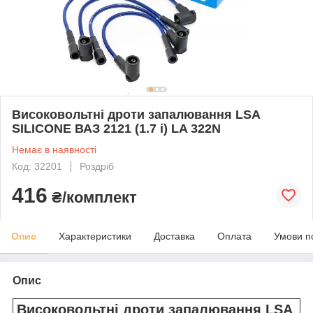
Високовольтні дроти запалювання LSA
SILICONE ВАЗ 2121 (1.7 i) LA 322N
Немає в наявності
Код: 32201
Роздріб
416
₴/комплект
Опис
Характеристики
Доставка
Оплата
Умови п
Опис
Високовольтні дроти запалювання LSA