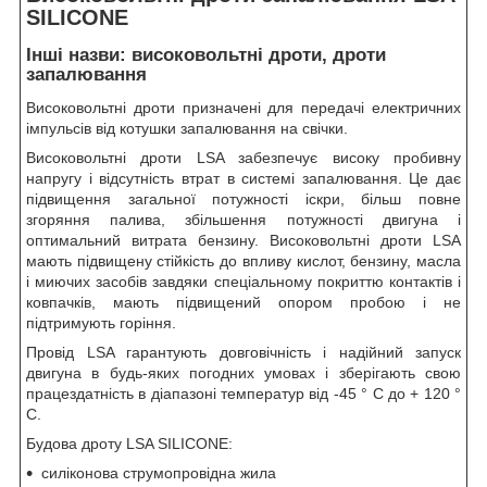
SILICONE
Інші назви: високовольтні дроти, дроти
запалювання
Високовольтні дроти призначені для передачі електричних
імпульсів від котушки запалювання на свічки.
Високовольтні дроти LSA забезпечує високу пробивну
напругу і відсутність втрат в системі запалювання. Це дає
підвищення загальної потужності іскри, більш повне
згоряння палива, збільшення потужності двигуна і
оптимальний витрата бензину. Високовольтні дроти LSA
мають підвищену стійкість до впливу кислот, бензину, масла
і миючих засобів завдяки спеціальному покриттю контактів і
ковпачків, мають підвищений опором пробою і не
підтримують горіння.
Провід LSA гарантують довговічність і надійний запуск
двигуна в будь-яких погодних умовах і зберігають свою
працездатність в діапазоні температур від -45 ° С до + 120 °
С.
Будова дроту LSA SILICONE:
силіконова струмопровідна жила