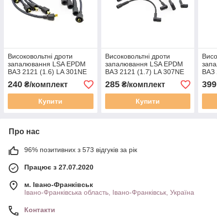
Високовольтні дроти
Високовольтні дроти
Висо
запалювання LSA EPDM
запалювання LSA EPDM
зап
ВАЗ 2121 (1.6) LA 301NE
ВАЗ 2121 (1.7) LA 307NE
ВАЗ 
240
285
399
₴/комплект
₴/комплект
Купити
Купити
Про нас
96% позитивних з 573 відгуків за рік
Працює з 27.07.2020
м. Івано-Франківськ
Івано-Франківська область, Івано-Франківськ, Україна
Контакти