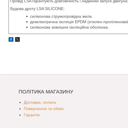
Провід LSA гарантують довговічність і надійний запуск двигуна
Будова дроту LSA SILICONE:
силіконова струмопровідна жила
дизелектрична ізоляція EPDM (етилен-пропіленовий
силіконова зовнішня ізоляційна оболонка.
ПОЛІТИКА МАГАЗИНУ
Доставка, оплата
Повернення та обмін
Гарантія