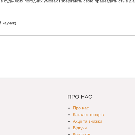
 в будь-яких погодних умовах і зберігають свою працездатність в діап
 каучук)
ПРО НАС
Про нас
Каталог товарів
Акції та знижки
Відгуки
Контакти