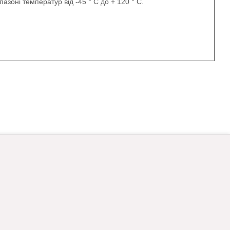
азоні температур від -45 ° С до + 120 ° С.