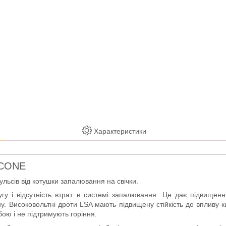
Характеристики
ICONE
льсів від котушки запалювання на свічки.
у і відсутність втрат в системі запалювання. Це дає підвищенн
у. Високовольтні дроти LSA мають підвищену стійкість до впливу к
ою і не підтримують горіння.