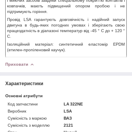
і миючих засобів завдяки спеціальному покриттю контактів і
ковпачків, мають підвищений опором пробою і не
підтримують горіння.
Провід LSA гарантують довговічність і надійний запуск
двигуна в будь-яких погодних умовах і зберігають свою
працездатність в діапазоні температур від -45 ° С до + 120 °
С.
Ізоляційний матеріал: синтетичний еластомір EPDM
(етилен-пропіленовий каучук).
Приховати
Характеристики
Основні атрибути
Код запчастини
LA 322NE
Виробник
LSA
Сумісність з маркою
ВАЗ
Сумісність з моделлю
2121