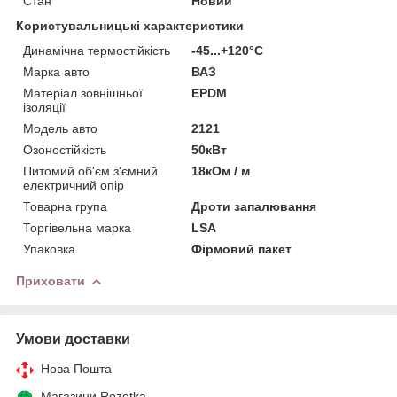
Стан
Новий
Користувальницькі характеристики
Динамічна термостійкість
-45...+120°C
Марка авто
ВАЗ
Матеріал зовнішньої
EPDM
ізоляції
Модель авто
2121
Озоностійкість
50кВт
Питомий об'єм з'ємний
18кОм / м
електричний опір
Товарна група
Дроти запалювання
Торгівельна марка
LSA
Упаковка
Фірмовий пакет
Приховати
Умови доставки
Нова Пошта
Магазини Rozetka