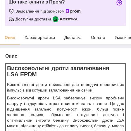
Що таке купити з Пром?
Замовлення під захистом
Доступна доставка
Опис
Характеристики
Доставка
Оплата
Умови п
Опис
Високовольтні дроти запалювання
LSA EPDM
Високовольтні дроти призначені для передачі електричних
імпульсів від котушки запалювання на свічки.
Високовольтні дроти LSA забезпечує високу пробивну
напругу і відсутність втрат в системі запалювання. Це дає
підвищення загальної потужності іскри, більш повне
згоряння палива, збільшення потужності двигуна і
оптимальний витрата бензину. Високовольтні дроти LSA
мають підвищену стійкість до впливу кислот, бензину, масла