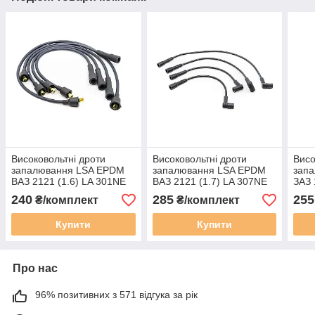
Високовольтні дроти
Високовольтні дроти
Висо
запалювання LSA EPDM
запалювання LSA EPDM
зап
ВАЗ 2121 (1.6) LA 301NE
ВАЗ 2121 (1.7) LA 307NE
ЗАЗ 
240
285
255
₴/комплект
₴/комплект
Купити
Купити
Про нас
96% позитивних з 571 відгука за рік