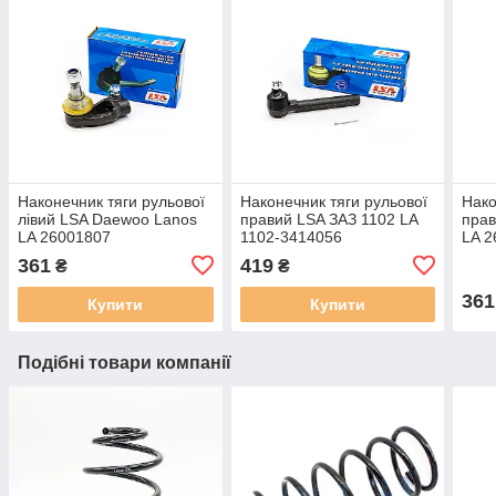
Наконечник тяги рульової
Наконечник тяги рульової
Нако
лівий LSA Daewoo Lanos
правий LSA ЗАЗ 1102 LA
прав
LA 26001807
1102-3414056
LA 2
361
419
₴
₴
361
Купити
Купити
Подібні товари компанії