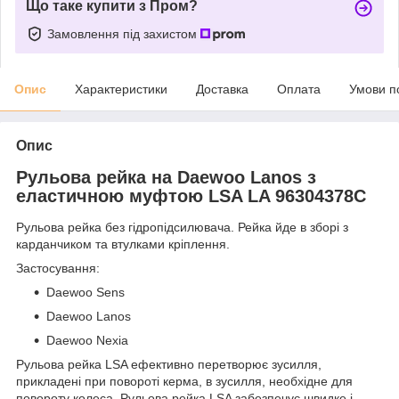
Що таке купити з Пром?
Замовлення під захистом
Опис
Характеристики
Доставка
Оплата
Умови п
Опис
Рульова рейка на Daewoo Lanos з
еластичною муфтою LSA LA 96304378C
Рульова рейка без гідропідсилювача. Рейка йде в зборі з
карданчиком та втулками кріплення.
Застосування:
Daewoo Sens
Daewoo Lanos
Daewoo Nexia
Рульова рейка LSA ефективно перетворює зусилля,
прикладені при повороті керма, в зусилля, необхідне для
повороту колеса. Рульова рейка LSA забезпечує швидке і