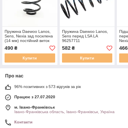
Пружина Daewoo Lanos,
Пружина Daewoo Lanos,
Підш
Sens, Nexia зад посилена
Sens перед LSA LA
пере
(14 мм) постійний виток
96257711
Nexi
LSA LA 96273938
490
582
466
₴
₴
Купити
Купити
Про нас
96% позитивних з 573 відгуків за рік
Працює з 27.07.2020
м. Івано-Франківськ
Івано-Франківська область, Івано-Франківськ, Україна
Контакти