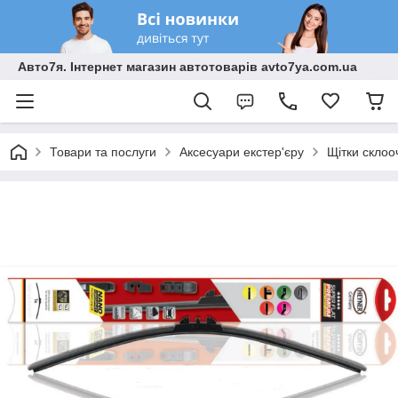
Авто7я. Інтернет магазин автотоварів avto7ya.com.ua
Товари та послуги
Аксесуари екстер'єру
Щітки склоо