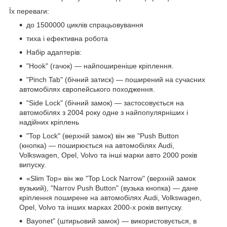
Їх переваги:
до 1500000 циклів спрацьовування
тиха і ефективна робота
Набір адаптерів:
"Hook" (гачок) — найпоширеніше кріплення.
"Pinch Tab" (бічний затиск) — поширений на сучасних
автомобілях європейського походження.
"Side Lock" (бічний замок) — застосовується на
автомобілях з 2004 року одне з найпопулярніших і
надійних кріплень
"Top Lock" (верхній замок) він же "Push Button
(кнопка) — поширюється на автомобілях Audi,
Volkswagen, Opel, Volvo та інші марки авто 2000 років
випуску.
«Slim Top» він же "Top Lock Narrow" (верхній замок
вузький), "Narrov Push Button" (вузька кнопка) — дане
кріплення поширене на автомобілях Audi, Volkswagen,
Opel, Volvo та інших марках 2000-х років випуску.
Bayonet" (штирьовий замок) — використовується, в