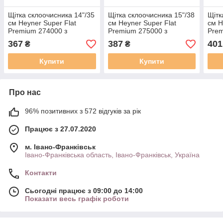
Щітка склоочисника 14"/35
Щітка склоочисника 15"/38
Щітк
см Heyner Super Flat
см Heyner Super Flat
см H
Premium 274000 з
Premium 275000 з
Prem
набором адаптерів
набором адаптерів
набо
367
387
401
₴
₴
Купити
Купити
Про нас
96% позитивних з 572 відгуків за рік
Працює з 27.07.2020
м. Івано-Франківськ
Івано-Франківська область, Івано-Франківськ, Україна
Контакти
Сьогодні працює з 09:00 до 14:00
Показати весь графік роботи