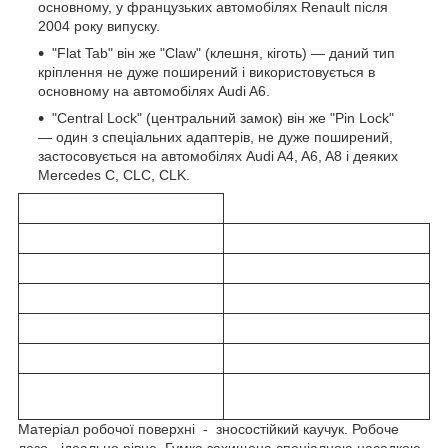
основному, у французьких автомобілях Renault після
2004 року випуску.
"Flat Tab" він же "Claw" (клешня, кіготь) — даний тип
кріплення не дуже поширений і використовується в
основному на автомобілях Audi A6.
"Central Lock" (центральний замок) він же "Pin Lock"
— один з спеціальних адаптерів, не дуже поширений,
застосовується на автомобілях Audi A4, A6, A8 і деяких
Mercedes C, CLC, CLK.
Матеріал робочої поверхні - зносостійкий каучук. Робоче
лезо - ідеально рівне. Гумка захищена спеціалною насадкою