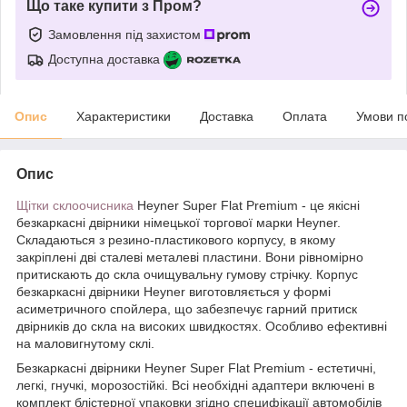
Що таке купити з Пром?
Замовлення під захистом
Доступна доставка
Опис
Характеристики
Доставка
Оплата
Умови п
Опис
Щітки склоочисника
Heyner Super Flat Premium - це якісні
безкаркасні двірники німецької торгової марки Heyner.
Складаються з резино-пластикового корпусу, в якому
закріплені дві сталеві металеві пластини. Вони рівномірно
притискають до скла очищувальну гумову стрічку. Корпус
безкаркасні двірники Heyner виготовляється у формі
асиметричного спойлера, що забезпечує гарний притиск
двірників до скла на високих швидкостях. Особливо ефективні
на маловигнутому склі.
Безкаркасні двірники Heyner Super Flat Premium - естетичні,
легкі, гнучкі, морозостійкі. Всі необхідні адаптери включені в
комплект блістерної упаковки згідно специфікації автомобілів