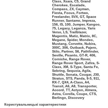
Class, Xsara, C5, Grand
Cherokee, Escalade,
Compass, ZX, Cayman,
Fiesta, Focus, Fortwo,
Freelander, SVX, GT, Space
Runner, Santamo, Impreza,
156, IS, 100, Jumper, Kangoo,
75, Legacy, Leganza, Yaris
Verso, LS, Trailblazer,
Magentis, Matiz, Matrix, 8C,
Megane, Spider, Mondeo,
Mustang, Corvette, Nubira,
300C, 306, Outback, Pajero,
Stilo, Partner, S6, Pathfinder,
Seville, Picanto, GT-R, 406,
Corniche, Range Rover,
Range Rover Sport, Zafira, S-
Class, XM, S-Type, Santa Fe,
Sebring, Sequoia, Agila,
Shuttle, Sonata, Cougar, J30,
Stratus, STS, Panda, 9-5, 911,
RX-7, QX4, A-Class, A4,
Transit, A6, A8, Transporter,
Accord, TT, Actyon, Almera,
Astra, Corolla, Coupe, CTS,
Berlingo, Discovery
Користувальницькі характеристики