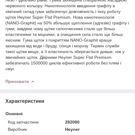
червоного кольору. Нанотехнологія введення графіту в
хімічний склад гуми забезпечує довговічність і тиху роботу
щіток Heyner Super Flat Premium. Нова нанотехнологія
(NANO-Graphit) на 50% збільшує щеплення (адгезію) графіту і
гуми, завдяки чому щітки склоочисника стали ще більш
еластичними та міцними, а очищення скла стало ще більш
якісним. Гума щіток з покриттям NANO-Graphit краще
захищена від води і бруду, сонця і морозу. Термін служби
такої щітки вище, а її еластичність зберігається довше, ніж у
звичайних щіток. Двірники Heyner Super Flat Premium
забезпечать 1500000 циклів ефективної роботи без плям і
смуг.
Приховати
Характеристики
Основні
Код запчастини
282000
Виробник
Heyner