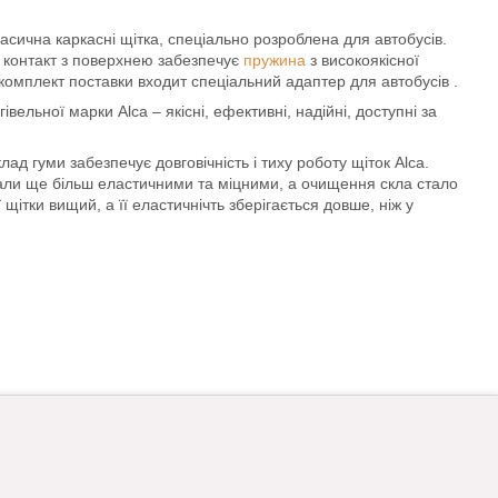
ласична каркасні щітка, спеціально розроблена для автобусів.
й контакт з поверхнею забезпечує
пружина
з високоякісної
комплект поставки входит спеціальний адаптер для автобусів .
івельної марки Alca – якісні, ефективні, надійні, доступні за
ад гуми забезпечує довговічність і тиху роботу щіток Alca.
тали ще більш еластичними та міцними, а очищення скла стало
щітки вищий, а її еластичнічть зберігається довше, ніж у