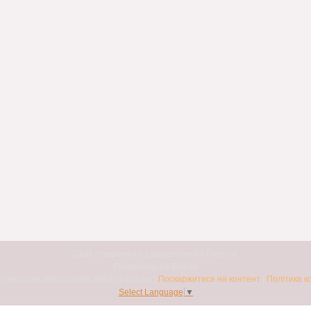
Сайт створений на маркетплейсі
Prom.ua
Продавець на Bigl.ua
Авто7я. Інтернет-магазин автотоварів avto7ya.com.ua |
Поскаржитися на контент
|
Політика к
Select Language
▼