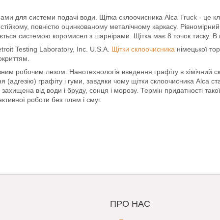
сами для системи подачі води. Щітка склоочисника Alca Truck - це к
остійкому, повністю оцинкованому металічному каркасу. Рівномірни
ується системою коромисел з шарнірами. Щітка має 8 точок тиску. В 
it Testing Laboratory, Inc. U.S.A.
Щітки склоочисника
німецької торг
покриттям.
вним робочим лезом. Нанотехнологія введення графіту в хімічний скл
 (адгезію) графіту і гуми, завдяки чому щітки склоочисника Alca с
хищена від води і бруду, сонця і морозу. Термін придатності такої 
ктивної роботи без плям і смуг.
ПРО НАС