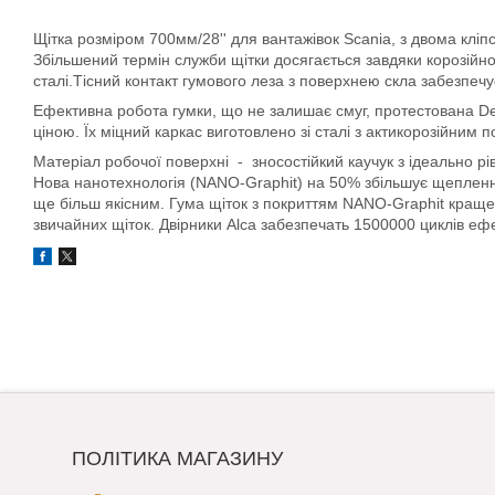
Щітка розміром 700мм/28'' для вантажівок Scania, з двома кліп
Збільшений термін служби щітки досягається завдяки корозійн
сталі.Тісний контакт гумового леза з поверхнею скла забезпеч
Ефективна робота гумки, що не залишає смуг, протестована Detro
ціною. Їх міцний каркас виготовлено зі сталі з актикорозійним 
Матеріал робочої поверхні - зносостійкий каучук з ідеально рі
Нова нанотехнологія (NANO-Graphit) на 50% збільшує щеплення
ще більш якісним. Гума щіток з покриттям NANO-Graphit краще за
звичайних щіток. Двірники Alca забезпечать 1500000 циклів ефе
ПОЛІТИКА МАГАЗИНУ