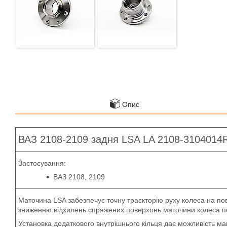
Опис
ВАЗ 2108-2109 задня LSA LA 2108-3104014
Застосування:
ВАЗ 2108, 2109
Маточина LSA забезпечує точну траєкторію руху колеса на повор
зниженню відхилень спряжених поверхонь маточини колеса пол
Установка додаткового внутрішнього кільця дає можливість 