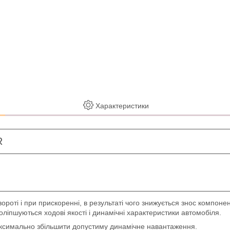
Характеристики
R
оті і при прискоренні, в результаті чого знижується знос компоненті
іпшуються ходові якості і динамічні характеристики автомобіля.
максимально збільшити допустиму динамічне навантаження.