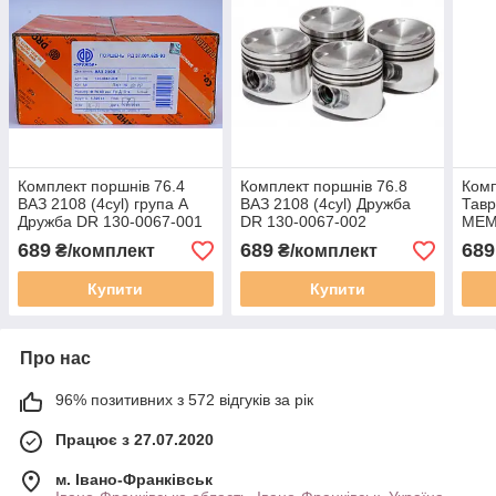
Комплект поршнів 76.4
Комплект поршнів 76.8
Комп
ВАЗ 2108 (4cyl) група А
ВАЗ 2108 (4cyl) Дружба
Тавр
Дружба DR 130-0067-001
DR 130-0067-002
МЕМ3
DR 1
689
689
689
₴/комплект
₴/комплект
Купити
Купити
Про нас
96% позитивних з 572 відгуків за рік
Працює з 27.07.2020
м. Івано-Франківськ