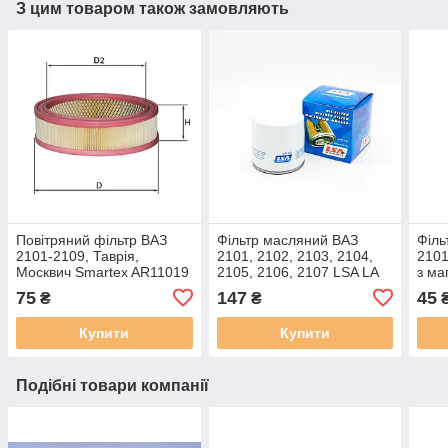
З цим товаром також замовляють
Повітряний фільтр ВАЗ
Фільтр масляний ВАЗ
Філь
2101-2109, Таврія,
2101, 2102, 2103, 2104,
2101
Москвич Smartex AR11019
2105, 2106, 2107 LSA LA
з ма
аналог Mann C 2443/1,
OF 3102, аналог MANN
521
75
147
45
₴
₴
Mahle LX 158
920/21
Купити
Купити
Подібні товари компанії