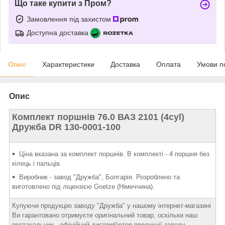
Що таке купити з Пром?
Замовлення під захистом
Доступна доставка
Опис
Характеристики
Доставка
Оплата
Умови п
Опис
Комплект поршнів 76.0 ВАЗ 2101 (4cyl)
Дружба DR 130-0001-100
Ціна вказана за комплект поршнів. В комплекті - 4 поршня без
кілець і пальців.
Виробник - завод "Дружба", Болгарія. Розроблено та
виготовлено під ліцензією Goetze (Німеччина).
Купуючи продукцію заводу "Дружба" у нашому інтернет-магазині
Ви гарантовано отримуєте оригінальний товар, оскільки наш
постачальник - офіційний дистриб'ютор продукції заводу