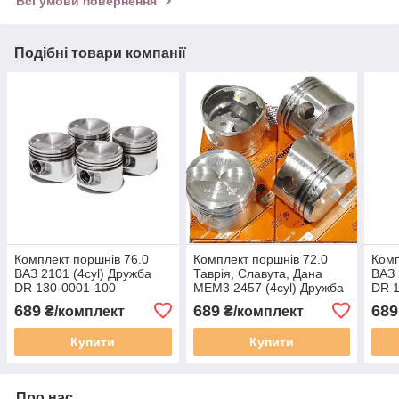
Всі умови повернення
Подібні товари компанії
Комплект поршнів 76.0
Комплект поршнів 72.0
Комп
ВАЗ 2101 (4cyl) Дружба
Таврія, Славута, Дана
ВАЗ 
DR 130-0001-100
МЕМ3 2457 (4cyl) Дружба
DR 1
DR 130-0401-100 група А
689
689
689
₴/комплект
₴/комплект
Купити
Купити
Про нас