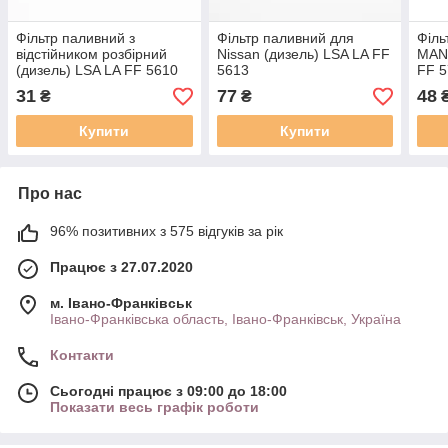
Фільтр паливний з
Фільтр паливний для
Філь
відстійником розбірний
Nissan (дизель) LSA LA FF
MAN
(дизель) LSA LA FF 5610
5613
FF 
31
77
48
₴
₴
Купити
Купити
Про нас
96% позитивних з 575 відгуків за рік
Працює з 27.07.2020
м. Івано-Франківськ
Івано-Франківська область, Івано-Франківськ, Україна
Контакти
Сьогодні працює з 09:00 до 18:00
Показати весь графік роботи