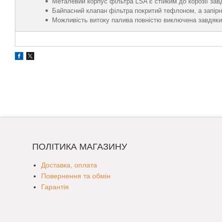
Металевий корпус фільтра LSA є стійким до корозії зав
Байпасний клапан фільтра покритий тефлоном, а запірни
Можливість витоку палива повністю виключена завдяки
ПОЛІТИКА МАГАЗИНУ
Доставка, оплата
Повернення та обмін
Гарантія