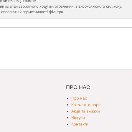
дяки обробці хромом.
й клапан зворотного ходу виготовлений із високоякісного силікону.
 абсолютній герметичності фільтра.
ПРО НАС
Про нас
Каталог товарів
Акції та знижки
Відгуки
Контакти