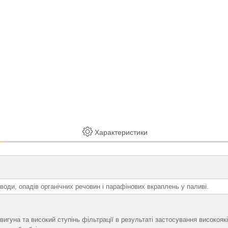
Характеристики
води, опадів органічних речовин і парафінових вкраплень у паливі.
гуна та високий ступінь фільтрації в результаті застосування високояк