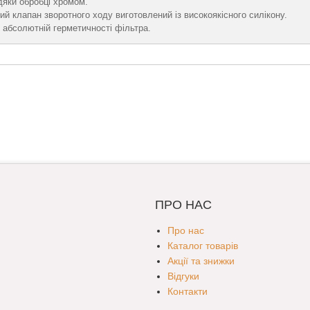
дяки обробці хромом.
й клапан зворотного ходу виготовлений із високоякісного силікону.
 абсолютній герметичності фільтра.
ПРО НАС
Про нас
Каталог товарів
Акції та знижки
Відгуки
Контакти