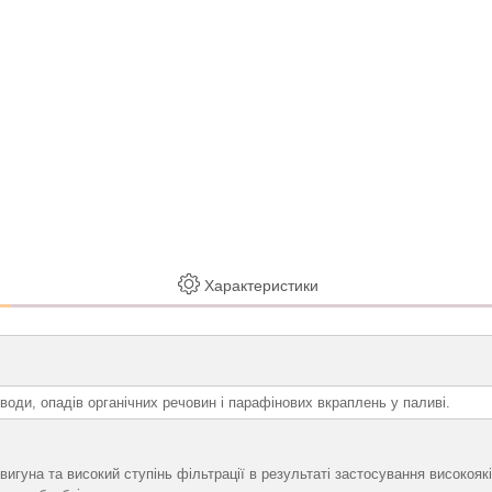
Характеристики
води, опадів органічних речовин і парафінових вкраплень у паливі.
гуна та високий ступінь фільтрації в результаті застосування високояк