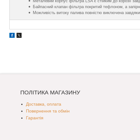
Металевий корпус фільтра LSA є стійким до корозії зав
Байпасний клапан фільтра покритий тефлоном, а запірни
Можливість витоку палива повністю виключена завдяки
ПОЛІТИКА МАГАЗИНУ
Доставка, оплата
Повернення та обмін
Гарантія