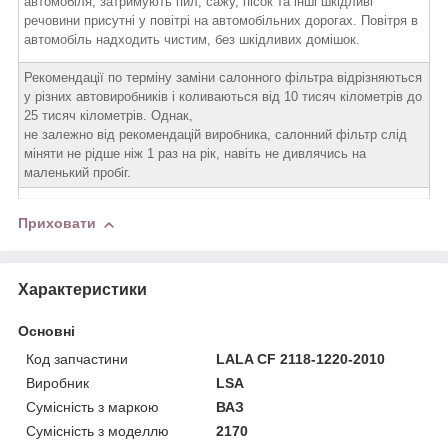
автомобіля, затримують пил, сажу, пісок та інші шкідливі
речовини присутні у повітрі на автомобільних дорогах. Повітря в
автомобіль надходить чистим, без шкідливих домішок.
Рекомендації по терміну заміни салонного фільтра відрізняються
у різних автовиробників і коливаються від 10 тисяч кілометрів до
25 тисяч кілометрів. Однак,
не залежно від рекомендацій виробника, салонний фільтр слід
міняти не рідше ніж 1 раз на рік, навіть не дивлячись на
маленький пробіг.
Приховати
Характеристики
Основні
Код запчастини
LALA CF 2118-1220-2010
Виробник
LSA
Сумісність з маркою
ВАЗ
Сумісність з моделлю
2170