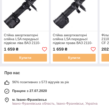
Стійка амортизаторні
Стійка амортизаторні
Філь
олійна LSA передньої
олійна LSA передньої
2110
підвіски ліва ВАЗ 2110-
підвіски права ВАЗ 2110-
CF 2
2112, Lada Priora LA 2110-
2112, Lada Priora LA 2110-
1 659
1 659
202
₴
₴
2905002-03L
2905002-03R
Купити
Купити
Про нас
96% позитивних з 573 відгуків за рік
Працює з 27.07.2020
м. Івано-Франківськ
Івано-Франківська область, Івано-Франківськ, Україна