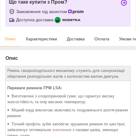
Що таке купити з Пром?
Замовлення під захистом
Доступна доставка
Опис
Характеристики
Доставка
Оплата
Умови п
Опис
Ремінь газорозподільного механізму служить для синхронізації
обертання розподільних валів з колінчастим валом двигуна.
Переваги ременів ГРМ LSA:
Виготовлені з хлоропреновой гуми, що гарантує високу
зносостійкість та опір високих температур.
Міцний корд виключає можливість поздовжнього розтягування
ременя.
Точний профіль зубів запобігає зрушення ременя по шестірні,
забезпечує оптимальне
зчеплення
з пазами шківа, зменшує
рівень шуму.