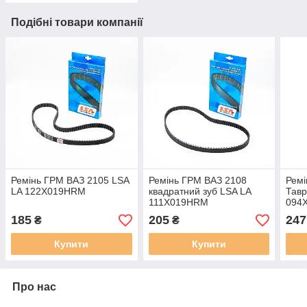
Подібні товари компанії
Ремінь ГРМ ВАЗ 2105 LSA
Ремінь ГРМ ВАЗ 2108
Ремі
LA 122X019HRM
квадратний зуб LSA LA
Тавр
111X019HRM
094
185
205
247
₴
₴
Купити
Купити
Про нас