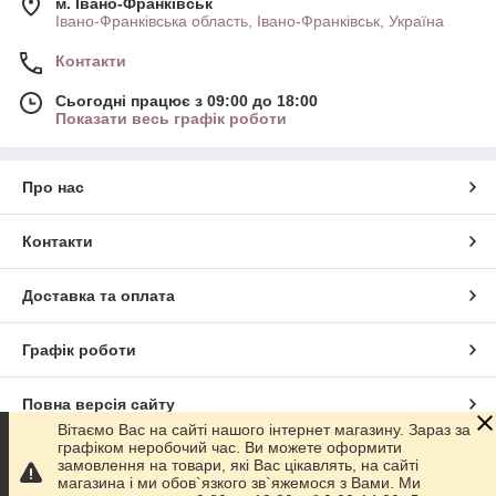
м. Івано-Франківськ
Івано-Франківська область, Івано-Франківськ, Україна
Контакти
Сьогодні працює з 09:00 до 18:00
Показати весь графік роботи
Про нас
Контакти
Доставка та оплата
Графік роботи
Повна версія сайту
Вітаємо Вас на сайті нашого інтернет магазину. Зараз за
графіком неробочий час. Ви можете оформити
Сайт створено на маркетплейсі
Prom.ua
замовлення на товари, які Вас цікавлять, на сайті
магазина і ми обов`язкого зв`яжемося з Вами. Ми