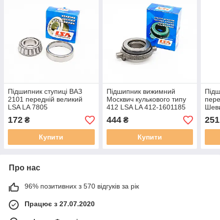
Підшипник ступиці ВАЗ
Підшипник вижимний
Підш
2101 передній великий
Москвич кулькового типу
пере
LSA LA 7805
412 LSA LA 412-1601185
Шеви
172
444
251
₴
₴
Купити
Купити
Про нас
96% позитивних з 570 відгуків за рік
Працює з 27.07.2020