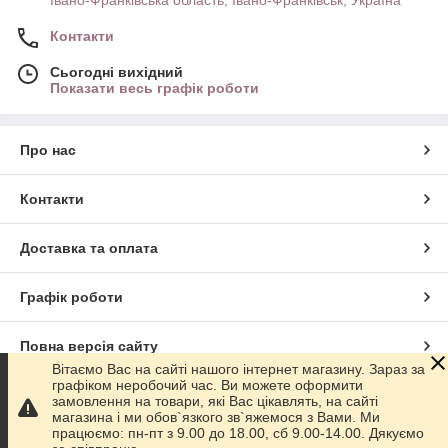
Івано-Франківська область, Івано-Франківськ, Україна
Контакти
Сьогодні вихідний
Показати весь графік роботи
Про нас
Контакти
Доставка та оплата
Графік роботи
Повна версія сайту
Вітаємо Вас на сайті нашого інтернет магазину. Зараз за
графіком неробочий час. Ви можете оформити
Сайт створено на маркетплейсі
Prom.ua
замовлення на товари, які Вас цікавлять, на сайті
магазина і ми обов`язкого зв`яжемося з Вами. Ми
працюємо: пн-пт з 9.00 до 18.00, сб 9.00-14.00. Дякуємо
Політика конфіденційності