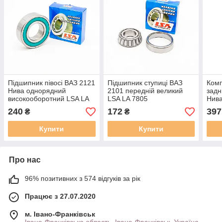
Підшипник півосі ВАЗ 2121
Підшипник ступиці ВАЗ
Комп
Нива однорядний
2101 передній великий
задн
високооборотний LSA LA
LSA LA 7805
Нива
62208 2RS
одно
240
172
397
₴
₴
Купити
Купити
Про нас
96% позитивних з 574 відгуків за рік
Працює з 27.07.2020
м. Івано-Франківськ