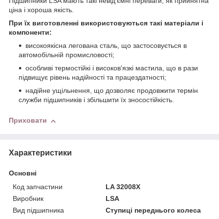
Підшипники LSA мають такі невід'ємні переваги, як прийнятна
ціна і хороша якість.
При їх виготовленні використовуються такі матеріали і
компоненти:
високоякісна легована сталь, що застосовується в
автомобільній промисловості;
особливі термостійкі і високов'язкі мастила, що в рази
підвищує рівень надійності та працездатності;
надійне ущільнення, що дозволяє продовжити термін
служби підшипників і збільшити їх зносостійкість.
Приховати
Характеристики
Основні
Код запчастини
LA 32008Х
Виробник
LSA
Вид підшипника
Ступиці переднього колеса