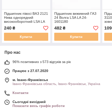
Підшипник півосі ВАЗ 2121
Підшипник вижимний ГАЗ
Підш
Нива однорядний
24 Волга LSA LA 24-
3110
високооборотний LSA LA
1601180
зовн
62208 2RS
323
240
482
109
₴
₴
Купити
Купити
Про нас
96% позитивних з 573 відгуків за рік
Працює з 27.07.2020
м. Івано-Франківськ
Івано-Франківська область, Івано-Франківськ, Україна
Контакти
Сьогодні вихідний
Показати весь графік роботи