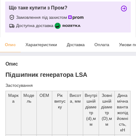
Що таке купити з Пром?
Замовлення під захистом
Доступна доставка
Опис
Характеристики
Доставка
Оплата
Умови п
Опис
Підшипник генератора LSA
Застосування
Марк
Моде
ОЕМ
Рік
Висот
Внутрі
Зовні
Дина
а
ль
випус
а, мм
шній
шній
мічна
ку
діаме
діаме
ванта
тр
тр
жопід
(d),м
(D),м
йомні
м
м
сть,
кН