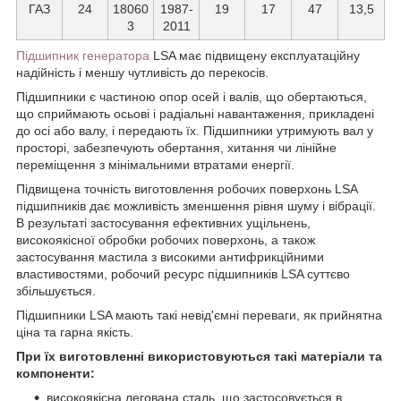
ГАЗ
24
18060
1987-
19
17
47
13,5
3
2011
Підшипник
генератора
LSA має підвищену експлуатаційну
надійність і меншу чутливість до перекосів.
Підшипники є частиною опор осей і валів, що обертаються,
що сприймають осьові і радіальні навантаження, прикладені
до осі або валу, і передають їх. Підшипники утримують вал у
просторі, забезпечують обертання, хитання чи лінійне
переміщення з мінімальними втратами енергії.
Підвищена точність виготовлення робочих поверхонь LSA
підшипників дає можливість зменшення рівня шуму і вібрації.
В результаті застосування ефективних ущільнень,
високоякісної обробки робочих поверхонь, а також
застосування мастила з високими антифрикційними
властивостями, робочий ресурс підшипників LSA суттєво
збільшується.
Підшипники LSA мають такі невід'ємні переваги, як прийнятна
ціна та гарна якість.
При їх виготовленні використовуються такі матеріали та
компоненти:
високоякісна легована сталь, що застосовується в