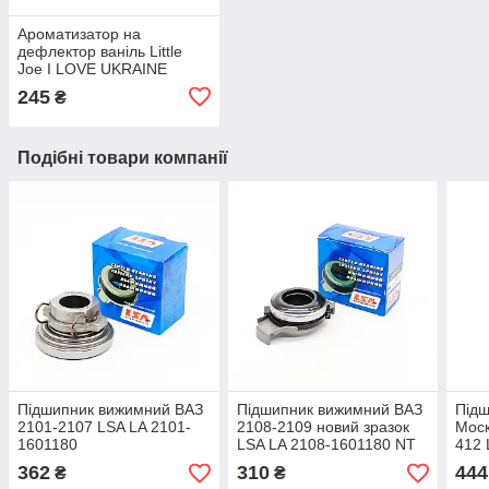
Ароматизатор на
дефлектор ваніль Little
Joe I LOVE UKRAINE
LO2601 / LJLove001
245
₴
Подібні товари компанії
Підшипник вижимний ВАЗ
Підшипник вижимний ВАЗ
Під
2101-2107 LSA LA 2101-
2108-2109 новий зразок
Моск
1601180
LSA LA 2108-1601180 NT
412 
362
310
444
₴
₴