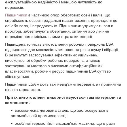
експлуатаційною надійністю і меншою чутливість до
перекосів.
Підшипники
є частиною опор обертових осей і валів, що
сприймають осьові і радіальні навантаження, прикладені до
осі або вала, і передають їх. Підшипники утримують вал в
просторі, забезпечують обертання, хитання або лінійне
переміщення з мінімальними втратами енергії.
Підвищена точність виготовлення робочих поверхонь LSA
підшипників дає можливість зменшення рівня шуму і вібрації.
В результаті застосування ефективних ущільнень,
високоякісної обробки робочих поверхонь, а також
застосування мастила з високими антифрикційними
властивостями, робочий ресурс підшипників LSA суттєво
збільшується.
Підшипники LSA мають такі невід'ємні переваги, як прийнятна
ціна та гарна якість.
При їх виготовленні використовуються такі матеріали та
компоненти:
високоякісна легована сталь, що застосовується в
автомобільній промисловості;
особливі термостійкі і високов'язкі мастила, що в рази