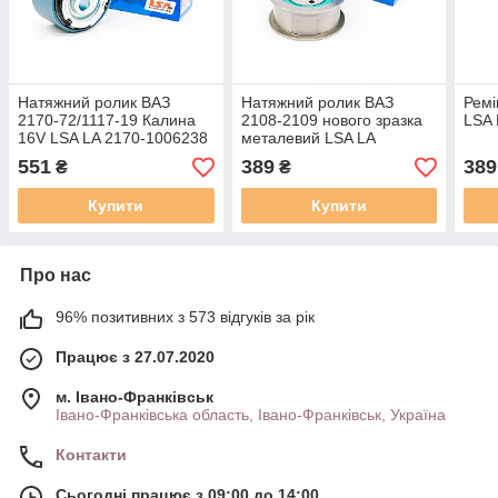
Натяжний ролик ВАЗ
Натяжний ролик ВАЗ
Ремі
2170-72/1117-19 Калина
2108-2109 нового зразка
LSA
16V LSA LA 2170-1006238
металевий LSA LA
830900-MTL
551
389
389
₴
₴
Купити
Купити
Про нас
96% позитивних з 573 відгуків за рік
Працює з 27.07.2020
м. Івано-Франківськ
Івано-Франківська область, Івано-Франківськ, Україна
Контакти
Сьогодні працює з 09:00 до 14:00