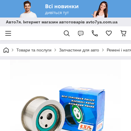
Авто7я. Інтернет магазин автотоварів avto7ya.com.ua
Товари та послуги
Запчастини для авто
Ремені і на