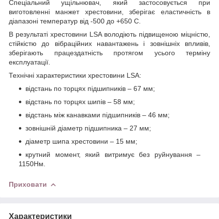
Спеціальний ущільнювач, який застосовується при
виготовленні манжет хрестовини, зберігає еластичність в
діапазоні температур від -50
0
до +65
0
С.
В результаті хрестовини LSA володіють підвищеною міцністю,
стійкістю до вібраційних навантажень і зовнішніх впливів,
зберігають працездатність протягом усього терміну
експлуатації.
Технічні характеристики хрестовини LSA:
відстань по торцях підшипників – 67 мм;
відстань по торцях шипів – 58 мм;
відстань між канавками підшипників – 46 мм;
зовнішній діаметр підшипника – 27 мм;
діаметр шипа хрестовини – 15 мм;
крутний момент, який витримує без руйнування –
1150Нм.
Приховати
Характеристики