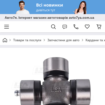
Авто7я. Інтернет магазин автотоварів avto7ya.com.ua
Товари та послуги
Запчастини для авто
Кардани та 