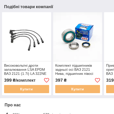
Подібні товари компанії
Високовольтні дроти
Комплект підшипників
Прив
запалювання LSA EPDM
задньої осі ВАЗ 2121
ориг
ВАЗ 2121 (1.7i) LA 322NE
Нива, підшипник півосі
ВАЗ 
однорядний LSA LA 1325
2121
399
397
319
₴/комплект
₴
370
Купити
Купити
Про нас