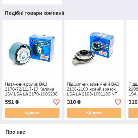
Подібні товари компанії
Натяжний ролик ВАЗ
Підшипник вижимний ВАЗ
Під
2170-72/1117-19 Калина
2108-2109 новий зразок
2108
16V LSA LA 2170-1006238
LSA LA 2108-1601180 NT
LSA 
551
310
319
₴
₴
Купити
Купити
Про нас