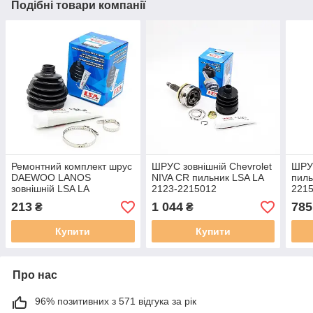
Подібні товари компанії
Ремонтний комплект шрус
ШРУС зовнішній Chevrolet
ШРУС
DAEWOO LANOS
NIVA CR пильник LSA LA
пиль
зовнішній LSA LA
2123-2215012
221
96243578
213
1 044
785
₴
₴
Купити
Купити
Про нас
96% позитивних з 571 відгука за рік