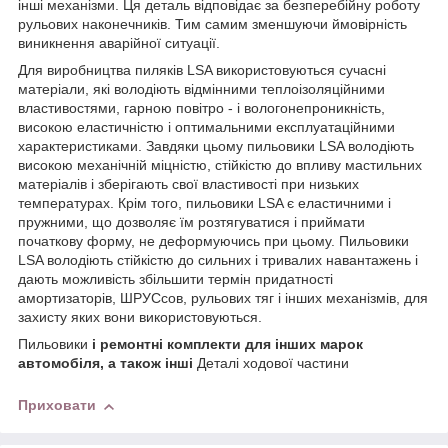
інші механізми. Ця деталь відповідає за безперебійну роботу
рульових наконечників. Тим самим зменшуючи ймовірність
виникнення аварійної ситуації.
Для виробництва пиляків LSA використовуються сучасні
матеріали, які володіють відмінними теплоізоляційними
властивостями, гарною повітро - і вологонепроникність,
високою еластичністю і оптимальними експлуатаційними
характеристиками. Завдяки цьому пильовики LSA володіють
високою механічній міцністю, стійкістю до впливу мастильних
матеріалів і зберігають свої властивості при низьких
температурах. Крім того, пильовики LSA є еластичними і
пружними, що дозволяє їм розтягуватися і приймати
початкову форму, не деформуючись при цьому. Пильовики
LSA володіють стійкістю до сильних і тривалих навантажень і
дають можливість збільшити термін придатності
амортизаторів, ШРУСсов, рульових тяг і інших механізмів, для
захисту яких вони використовуються.
Пильовики
і ремонтні комплекти для інших марок
автомобіля, а також інші
Деталі ходової частини
Приховати