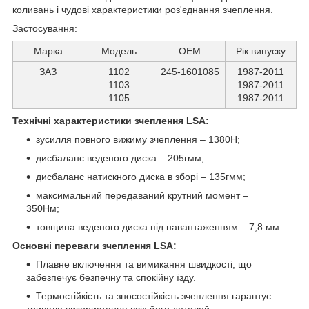
коливань і чудові характеристики роз'єднання зчеплення.
Застосування:
Марка
Модель
ОЕМ
Рік випуску
ЗАЗ
1102
245-1601085
1987-2011
1103
1987-2011
1105
1987-2011
Технічні характеристики зчеплення LSA:
зусилля повного вижиму зчеплення – 1380Н;
дисбаланс веденого диска – 205гмм;
дисбаланс натискного диска в зборі – 135гмм;
максимальний передаваний крутний момент –
350Нм;
товщина веденого диска під навантаженням – 7,8 мм.
Основні переваги зчеплення LSA:
Плавне включення та вимикання швидкості, що
забезпечує безпечну та спокійну їзду.
Термостійкість та зносостійкість зчеплення гарантує