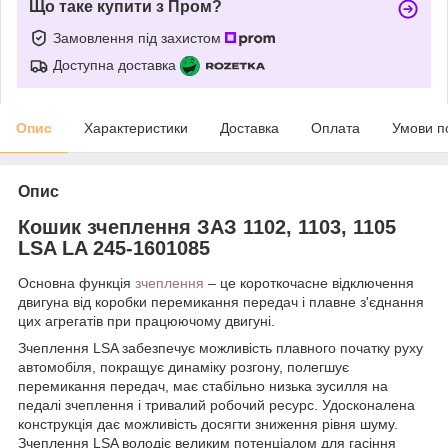
Що таке купити з Пром?
Замовлення під захистом
Доступна доставка
Опис
Характеристики
Доставка
Оплата
Умови п
Опис
Кошик зчеплення ЗАЗ 1102, 1103, 1105
LSA LA 245-1601085
Основна функція
зчеплення
– це короткочасне відключення
двигуна від коробки перемикання передач і плавне з'єднання
цих агрегатів при працюючому двигуні.
Зчеплення LSA забезпечує можливість плавного початку руху
автомобіля, покращує динаміку розгону, полегшує
перемикання передач, має стабільно низька зусилля на
педалі зчеплення і тривалий робочий ресурс. Удосконалена
конструкція дає можливість досягти зниження рівня шуму.
Зчеплення LSA володіє великим потенціалом для гасіння