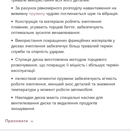
тривале використання всіх його деталей.
За рахунок рівномірного розподілу навантаження на
вижимну
пружину
чудово поглинається шум та вібрація.
Конструкція та матеріали роблять зчеплення
плавним, усувають торцеві биття, забезпечують
оптимальне зусилля вичавлювання.
Використання покращених фрикційних матеріалів у
дисках зчеплення забезпечує більш тривалий термін
служби та опірність ударам.
Ступиця диска виготовлена методом торцевого
розкочування, що покращує її міцність і збільшує термін
експлуатації.
пелюсткові сегментні пружини забезпечують м'якість
роботи зчеплення, менший знос деталей та зниження
температури у момент роботи автомобіля.
Накладки диска мають спеціальні насічки для
вентилювання диска та видалення продуктів
зношування.
Приховати