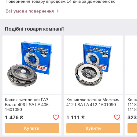
Повернення товару впродовж 14 днів за домовленістю
Всі умови повернення
Подібні товари компанії
Кошик зчеплення ГАЗ
Кошик зчеплення Москвич
Коши
Волга 406 LSA LA 406-
412 LSA LA 412-1601090
1118
1601090
1118
1 476
1 111
323
₴
₴
Купити
Купити