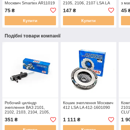
Москвич Smartex AR11019
2105, 2106, 2107 LSA LA
з ма
аналог Mann C 2443/1,
OF 3102, аналог MANN
521
75
147
45
₴
₴
Mahle LX 158
920/21
Купити
Купити
Подібні товари компанії
Робочий циліндр
Кошик зчеплення Москвич
Комп
зчеплення ВАЗ 2101,
412 LSA LA 412-1601090
2101
2102, 2103, 2104, 2105,
CLU
2106, 2107 LSA LA 2101-
351
1 111
1 9
₴
₴
1602510
Купити
Купити