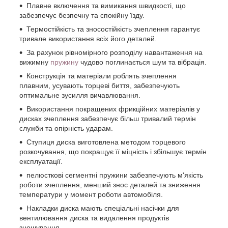
Плавне включення та вимикання швидкості, що
забезпечує безпечну та спокійну їзду.
Термостійкість та зносостійкість зчеплення гарантує
тривале використання всіх його деталей.
За рахунок рівномірного розподілу навантаження на
вижимну
пружину
чудово поглинається шум та вібрація.
Конструкція та матеріали роблять зчеплення
плавним, усувають торцеві биття, забезпечують
оптимальне зусилля вичавлювання.
Використання покращених фрикційних матеріалів у
дисках зчеплення забезпечує більш тривалий термін
служби та опірність ударам.
Ступиця диска виготовлена методом торцевого
розкочування, що покращує її міцність і збільшує термін
експлуатації.
пелюсткові сегментні пружини забезпечують м'якість
роботи зчеплення, менший знос деталей та зниження
температури у момент роботи автомобіля.
Накладки диска мають спеціальні насічки для
вентилювання диска та видалення продуктів
зношування.