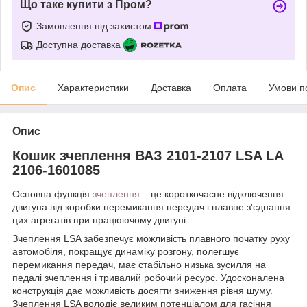
Що таке купити з Пром?
Замовлення під захистом
Доступна доставка
Опис
Характеристики
Доставка
Оплата
Умови п
Опис
Кошик зчеплення ВАЗ 2101-2107 LSA LA
2106-1601085
Основна функція
зчеплення
– це короткочасне відключення
двигуна від коробки перемикання передач і плавне з'єднання
цих агрегатів при працюючому двигуні.
Зчеплення LSA забезпечує можливість плавного початку руху
автомобіля, покращує динаміку розгону, полегшує
перемикання передач, має стабільно низька зусилля на
педалі зчеплення і тривалий робочий ресурс. Удосконалена
конструкція дає можливість досягти зниження рівня шуму.
Зчеплення LSA володіє великим потенціалом для гасіння