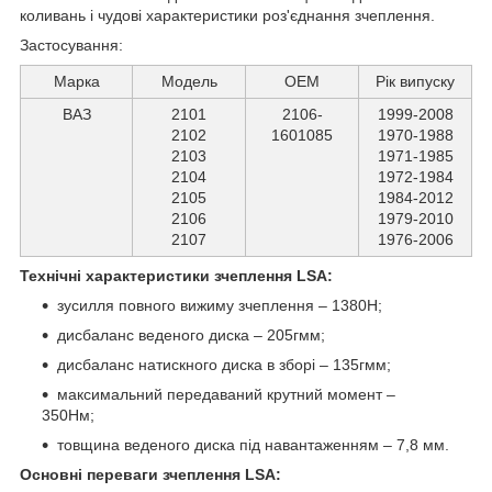
коливань і чудові характеристики роз'єднання зчеплення.
Застосування:
Марка
Модель
ОЕМ
Рік випуску
ВАЗ
2101
2106-
1999-2008
2102
1601085
1970-1988
2103
1971-1985
2104
1972-1984
2105
1984-2012
2106
1979-2010
2107
1976-2006
Технічні характеристики зчеплення LSA:
зусилля повного вижиму зчеплення – 1380Н;
дисбаланс веденого диска – 205гмм;
дисбаланс натискного диска в зборі – 135гмм;
максимальний передаваний крутний момент –
350Нм;
товщина веденого диска під навантаженням – 7,8 мм.
Основні переваги зчеплення LSA: