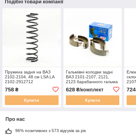
Подібні товари компанії
Пружина задня на ВАЗ
Гальмівні колодки задні
Елек
2102-2104, 48 см LSA LA
ВАЗ 2101-2107, 2121,
скло
2102-2912712
2123 барабанного гальма
2107
LSA LA 2101-3502090
373
758
628
724
₴
₴/комплект
Купити
Купити
Про нас
96% позитивних з 573 відгуків за рік