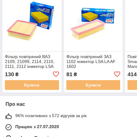
Фільтр повітряний ВАЗ
Фільтр повітряний ЗАЗ
Пові
2109, 21099, 2114, 2110,
1102 інжектор LSA LA AF
Smar
2111, 2112 інжектор LSA
1602
Mann
LA AF 1601
LX 8
130
81
414
₴
₴
Купити
Купити
Про нас
96% позитивних з 572 відгуків за рік
Працює з 27.07.2020