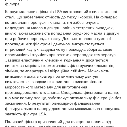
фільтра.
Корпус масляних фільтрів LSA виготовлений з високоякісної
сталі, що забезпечує стійкість до тиску і корозії. На фільтрах
встановлені перепускні клапани, які забезпечують
надходження масла в двигун навіть в екстрених випадках,
виключаючи можливість попадання брудного масла в двигун
при робочих перепадах тиску. Для виготовлення гумової
прокладки між фільтром і двигуном використовується
нітриловий каучук, завдяки чому прокладка зберігає свою
еластичність і гнучкість при великих перепадах температур.
Завдяки еластичним клейовим з'єднанням досягається
виняткова міцність і герметичність фільтруючих елементів,
хімічна, температурна і вібраційна стійкість. Можливість
витікання масла в кратер при вимкненому двигуні
виключається завдяки використанню високоякісного
морозостійкого матеріалу для виготовлення
противодренажного клапана. Спеціальна фільтрована папір,
що має велику площу, забезпечує оптимальну фільтрацію без
засмічення. В результаті рівномірної фальцювання
фільтрувального паперу досягається максимальна пропускна
здатність фільтра LSA.
Паливний фільтр призначений для очищення палива від