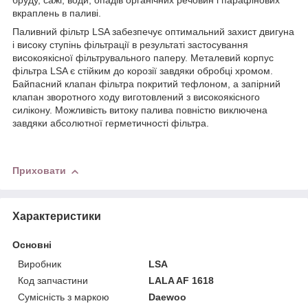
бруду, сажі, води, опадів органічних речовин і парафінових
вкраплень в паливі.
Паливний фільтр LSA забезпечує оптимальний захист двигуна
і високу ступінь фільтрації в результаті застосування
високоякісної фільтрувального паперу. Металевий корпус
фільтра LSA є стійким до корозії завдяки обробці хромом.
Байпасний клапан фільтра покритий тефлоном, а запірний
клапан зворотного ходу виготовлений з високоякісного
силікону. Можливість витоку палива повністю виключена
завдяки абсолютної герметичності фільтра.
Приховати
Характеристики
Основні
Виробник
LSA
Код запчастини
LALA AF 1618
Сумісність з маркою
Daewoo