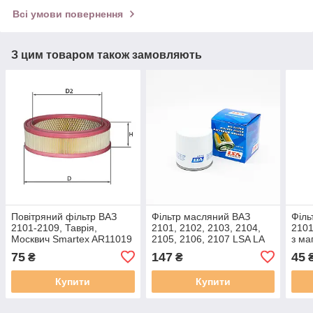
Всі умови повернення
З цим товаром також замовляють
Повітряний фільтр ВАЗ
Фільтр масляний ВАЗ
Філь
2101-2109, Таврія,
2101, 2102, 2103, 2104,
2101
Москвич Smartex AR11019
2105, 2106, 2107 LSA LA
з ма
аналог Mann C 2443/1,
OF 3102, аналог MANN
521
75
147
45
₴
₴
Mahle LX 158
920/21
Купити
Купити