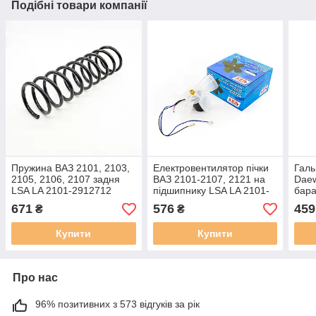
Подібні товари компанії
Пружина ВАЗ 2101, 2103,
Електровентилятор пічки
Галь
2105, 2106, 2107 задня
ВАЗ 2101-2107, 2121 на
Dae
LSA LA 2101-2912712
підшипнику LSA LA 2101-
бара
8101080
LA 9
671
576
459
₴
₴
Купити
Купити
Про нас
96% позитивних з 573 відгуків за рік