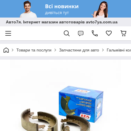
Авто7я. Інтернет магазин автотоварів avto7ya.com.ua
Товари та послуги
Запчастини для авто
Гальмівні ко