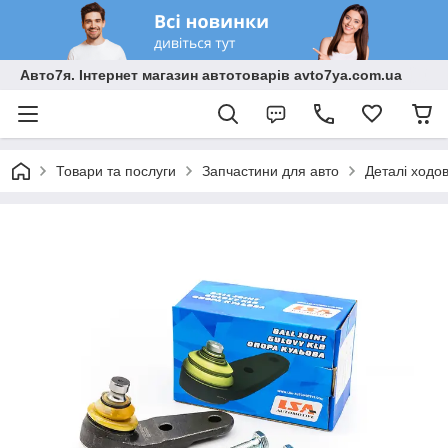
Авто7я. Інтернет магазин автотоварів avto7ya.com.ua
Товари та послуги
Запчастини для авто
Деталі ходо