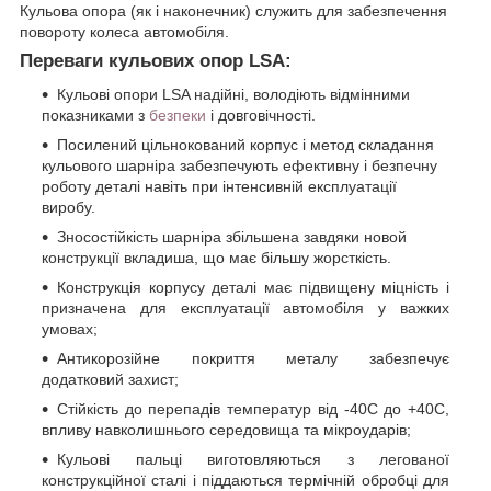
Кульова опора (як і наконечник) служить для забезпечення
повороту колеса автомобіля.
Переваги кульових опор LSA:
Кульові опори LSA надійні, володіють відмінними
показниками з
безпеки
і довговічності.
Посилений цільнокований корпус і метод складання
кульового шарніра забезпечують ефективну і безпечну
роботу деталі навіть при інтенсивній експлуатації
виробу.
Зносостійкість шарніра збільшена завдяки новой
конструкції вкладиша, що має більшу жорсткість.
Конструкція корпусу деталі має підвищену міцність і
призначена для експлуатації автомобіля у важких
умовах;
Антикорозійне покриття металу забезпечує
додатковий захист;
Стійкість до перепадів температур від -40C до +40С,
впливу навколишнього середовища та мікроударів;
Кульові пальці виготовляються з легованої
конструкційної сталі і піддаються термічній обробці для