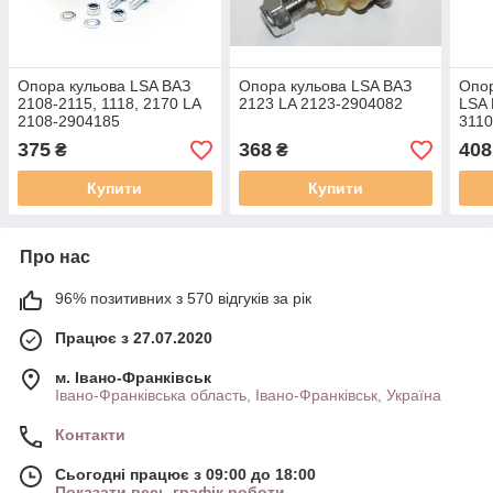
Опора кульова LSA ВАЗ
Опора кульова LSA ВАЗ
Опор
2108-2115, 1118, 2170 LA
2123 LA 2123-2904082
LSA 
2108-2904185
3110
375
368
408
₴
₴
Купити
Купити
Про нас
96% позитивних з 570 відгуків за рік
Працює з 27.07.2020
м. Івано-Франківськ
Івано-Франківська область, Івано-Франківськ, Україна
Контакти
Сьогодні працює з 09:00 до 18:00
Показати весь графік роботи