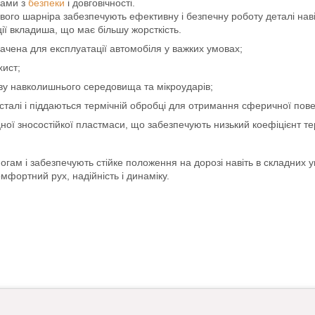
ками з
безпеки
і довговічності.
ого шарніра забезпечують ефективну і безпечну роботу деталі навіт
ії вкладиша, що має більшу жорсткість.
начена для експлуатації автомобіля у важких умовах;
хист;
иву навколишнього середовища та мікроударів;
 сталі і піддаються термічній обробці для отримання сферичної повер
цної зносостійкої пластмаси, що забезпечують низький коефіцієнт т
огам і забезпечують стійке положення на дорозі навіть в складних 
мфортний рух, надійність і динаміку.