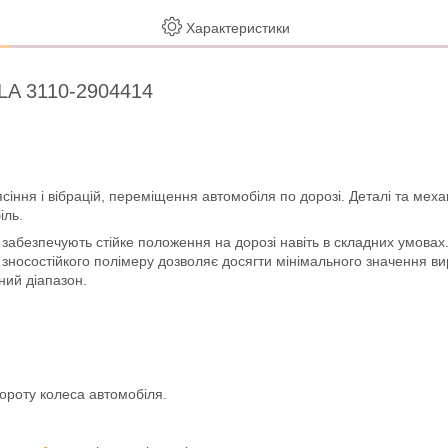
Характеристики
 LA 3110-2904414
ння і вібрацій, переміщення автомобіля по дорозі. Деталі та механ
іль.
і забезпечують стійке положення на дорозі навіть в складних умова
ш із зносостійкого полімеру дозволяє досягти мінімального значення
ний діапазон.
ороту колеса автомобіля.