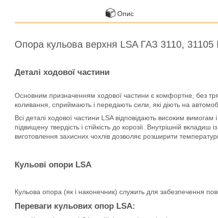
Опис
Опора кульова верхня LSA ГАЗ 3110, 31105
Деталі ходової частини
Основним призначенням ходової частини є комфортне, без трясі
коливання, сприймають і передають сили, які діють на автомоб
Всі деталі ходової частини LSA відповідають високим вимогам 
підвищену твердість і стійкість до корозії. Внутрішній вклади
виготовлення захисних чохлів дозволяє розширити температур
Кульові опори LSA
Кульова опора (як і наконечник) служить для забезпечення пов
Переваги кульових опор LSA: