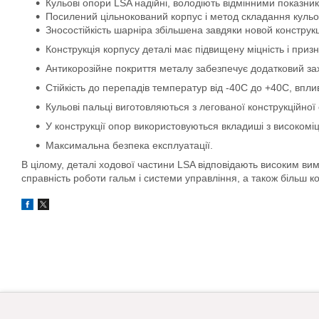
Кульові опори LSA надійні, володіють відмінними показни
Посилений цільнокований корпус і метод складання кульов
Зносостійкість шарніра збільшена завдяки новой конструкц
Конструкція корпусу деталі має підвищену міцність і приз
Антикорозійне покриття металу забезпечує додатковий за
Стійкість до перепадів температур від -40C до +40С, впл
Кульові пальці виготовляються з легованої конструкційної
У конструкції опор використовуються вкладиші з високомі
Максимальна безпека експлуатації.
В цілому, деталі ходової частини LSA відповідають високим вим
справність роботи гальм і системи управління, а також більш ко