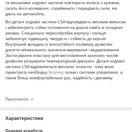
та механізми ходової частини пов'язують колеса з кузовом,
гасять його коливання, сприймають і передають сили, які
діють на автомобіль.
Всі деталі ходової частини LSA відповідають високим вимогам
і забезпечують стійке положення на дорозі навіть в складних
умовах. Спеціальна термообробка корпусу і пальця
забезпечує підвищену твердість і стійкість до корозії.
Внутрішній вкладиш із зносостійкого полімеру дозволяє
досягти мінімального значення виривання і видавлювання.
Застосування еластану для виготовлення захисних чохлів
дозволяє розширити температурний діапазон. Деталі ходової
частини LSA відрізняються високою точністю, тому вони
гарантують необхідну
безпеку
гальм і системи управління, а
також більш комфортабельне рух, надійність і динаміку.
Приховати
Характеристики
Основні атрибути