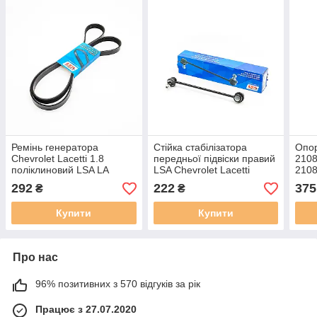
Ремінь генератора
Стійка стабілізатора
Опор
Chevrolet Lacetti 1.8
передньої підвіски правий
2108
поліклиновий LSA LA
LSA Chevrolet Lacetti
210
6РК1873
1.6/1.8 16V LA
292
222
375
₴
₴
96403100FR
Купити
Купити
Про нас
96% позитивних з 570 відгуків за рік
Працює з 27.07.2020