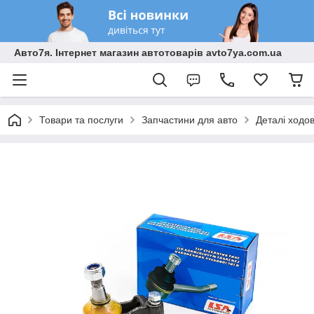
Авто7я. Інтернет магазин автотоварів avto7ya.com.ua
Товари та послуги
Запчастини для авто
Деталі ходо