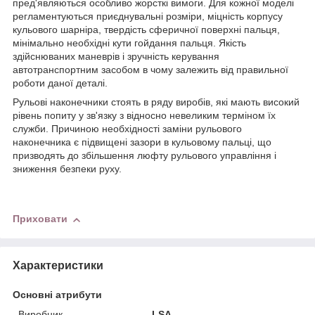
пред'являються особливо жорсткі вимоги. Для кожної моделі
регламентуються приєднувальні розміри, міцність корпусу
кульового шарніра, твердість сферичної поверхні пальця,
мінімально необхідні кути гойдання пальця. Якість
здійснюваних маневрів і зручність керування
автотранспортним засобом в чому залежить від правильної
роботи даної деталі.
Рульові наконечники стоять в ряду виробів, які мають високий
рівень попиту у зв'язку з відносно невеликим терміном їх
служби. Причиною необхідності заміни рульового
наконечника є підвищені зазори в кульовому пальці, що
призводять до збільшення люфту рульового управління і
зниження безпеки руху.
Приховати
Характеристики
Основні атрибути
Виробник
LSA