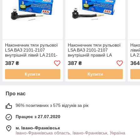
Наконечник тяги рульової
Наконечник тяги рульової
Нако
LSA ВАЗ 2101-2107
LSA ВАЗ 2101-2107
ліви
внутрішній лівий LA 2101-
внутрішній правий LA
LA 2
3003064
2101-3003058
387
387
364
₴
₴
Купити
Купити
Про нас
96% позитивних з 575 відгуків за рік
Працює з 27.07.2020
м. Івано-Франківськ
Івано-Франківська область, Івано-Франківськ, Україна