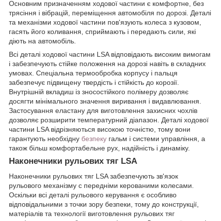
Основним призначенням ходової частини є комфортне, без
трясіння і вібрацій, переміщення автомобіля по дорозі. Деталі
та механізми ходової частини пов'язують колеса з кузовом,
гасять його коливання, сприймають і передають сили, які
діють на автомобіль.
Всі деталі ходової частини LSA відповідають високим вимогам
і забезпечують стійке положення на дорозі навіть в складних
умовах. Спеціальна термообробка корпусу і пальця
забезпечує підвищену твердість і стійкість до корозії.
Внутрішній вкладиш із зносостійкого полімеру дозволяє
досягти мінімального значення виривання і видавлювання.
Застосування еластану для виготовлення захисних чохлів
дозволяє розширити температурний діапазон. Деталі ходової
частини LSA відрізняються високою точністю, тому вони
гарантують необхідну
безпеку
гальм і системи управління, а
також більш комфортабельне рух, надійність і динаміку.
Наконечники рульових тяг LSA
Наконечники рульових тяг LSA забезпечують зв'язок
рульового механізму c передніми керованими колесами.
Оскільки всі деталі рульового керування є особливо
відповідальними з точки зору безпеки, тому до конструкції,
матеріалів та технології виготовлення рульових тяг