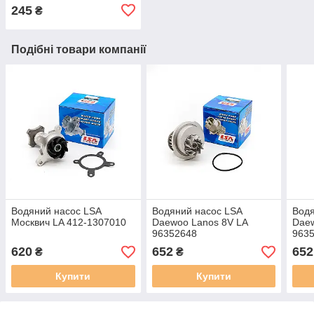
LO2601 / LJLove001
245
₴
Подібні товари компанії
Водяний насос LSA
Водяний насос LSA
Водя
Москвич LA 412-1307010
Daewoo Lanos 8V LA
Daew
96352648
963
620
652
652
₴
₴
Купити
Купити