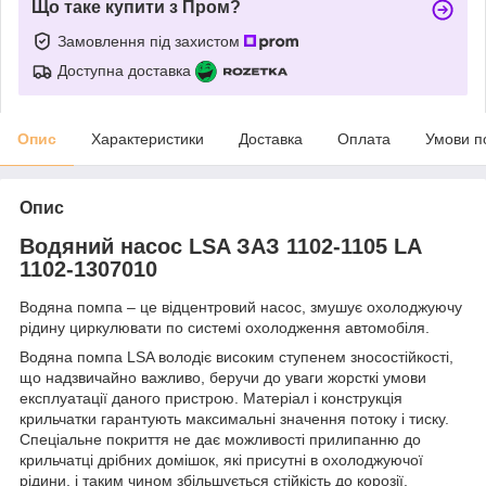
Що таке купити з Пром?
Замовлення під захистом
Доступна доставка
Опис
Характеристики
Доставка
Оплата
Умови п
Опис
Водяний насос LSA ЗАЗ 1102-1105 LA
1102-1307010
Водяна помпа – це відцентровий насос, змушує охолоджуючу
рідину циркулювати по системі охолодження автомобіля.
Водяна помпа LSA володіє високим ступенем зносостійкості,
що надзвичайно важливо, беручи до уваги жорсткі умови
експлуатації даного пристрою. Матеріал і конструкція
крильчатки гарантують максимальні значення потоку і тиску.
Спеціальне покриття не дає можливості прилипанню до
крильчатці дрібних домішок, які присутні в охолоджуючої
рідини, і таким чином збільшується стійкість до корозії.