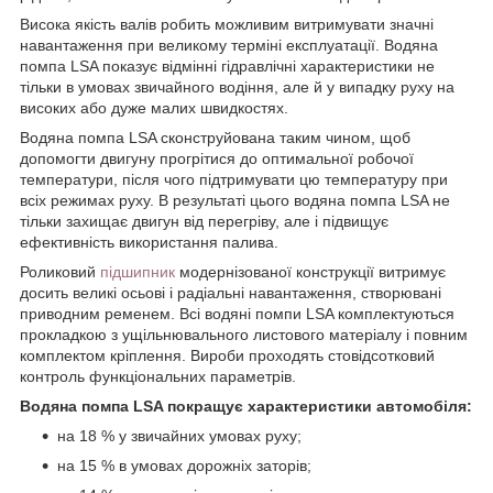
Висока якість валів робить можливим витримувати значні
навантаження при великому терміні експлуатації. Водяна
помпа LSA показує відмінні гідравлічні характеристики не
тільки в умовах звичайного водіння, але й у випадку руху на
високих або дуже малих швидкостях.
Водяна помпа LSA сконструйована таким чином, щоб
допомогти двигуну прогрітися до оптимальної робочої
температури, після чого підтримувати цю температуру при
всіх режимах руху. В результаті цього водяна помпа LSA не
тільки захищає двигун від перегріву, але і підвищує
ефективність використання палива.
Роликовий
підшипник
модернізованої конструкції витримує
досить великі осьові і радіальні навантаження, створювані
приводним ременем. Всі водяні помпи LSA комплектуються
прокладкою з ущільнювального листового матеріалу і повним
комплектом кріплення. Вироби проходять стовідсотковий
контроль функціональних параметрів.
Водяна помпа LSA покращує характеристики автомобіля:
на 18 % у звичайних умовах руху;
на 15 % в умовах дорожніх заторів;