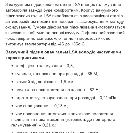
З вакуумним підсилювачем гальм LSA процес гальмування
автомобіля завжди буде комфортним. Корпус вакуумного
підсилювача гальм LSA виробляється з високоякісної сталі з
антикорозійним покриттям поверхні з застосуванням методу
оксидування. Гумова діафрагма підсилювача виготовляється
з високоякісної гуми на основі каучуку. Гофрований захисний
чохол відрізняється високою тепло - і морозостійкістю і
витримує температури від -45 до +55о С.
Вакуумний підсилювач гальм LSA володіє наступними
характеристиками:
коефіцієнт гальмування – 3,5;
зусилля, створюване при розрядці – 35 М;
вільний хід дорівнює – 1,5 мм;
початкова навантаження на клапан – 82 Н;
втрата тиску, створюваного при розрядці – 0,21 кПа;
час спрацювання – 0,13 с.;
час повернення штовхача в початкове положення
після зняття навантаження (готовність до повторного
гальмування) – 0,21 с.;