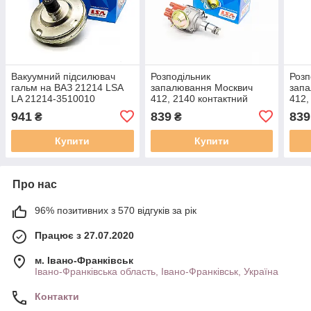
Вакуумний підсилювач
Розподільник
Розп
гальм на ВАЗ 21214 LSA
запалювання Москвич
зап
LA 21214-3510010
412, 2140 контактний
412,
АІ-76, трамблер LSA LA
АІ-9
941
839
839
₴
₴
17-3706 МВ
17-
Купити
Купити
Про нас
96% позитивних з 570 відгуків за рік
Працює з 27.07.2020
м. Івано-Франківськ
Івано-Франківська область, Івано-Франківськ, Україна
Контакти