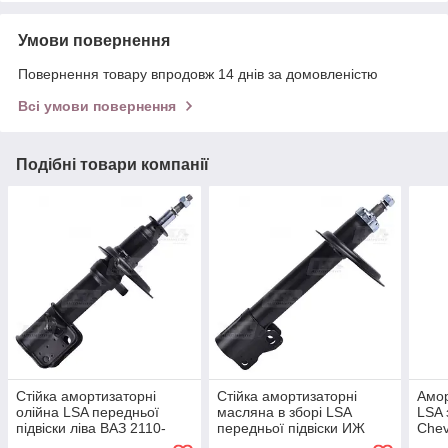
Умови повернення
Повернення товару впродовж 14 днів за домовленістю
Всі умови повернення
Подібні товари компанії
Стійка амортизаторні
Стійка амортизаторні
Амо
олійна LSA передньої
масляна в зборі LSA
LSA 
підвіски ліва ВАЗ 2110-
передньої підвіски ИЖ
Chev
2112, Lada Priora LA 2110-
2126 Ода, 2717 LA 2126-
965