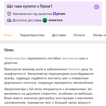
Що таке купити з Пром?
Замовлення під захистом
Доступна доставка
Опис
Характеристики
Доставка
Оплата
Умови п
Опис
Амортизатори
підтримують постійне
зчеплення
шин з
дорогою.
Виконуючи важливу роль в забезпеченні
безпеки
руху та
комфортності. Амортизатор перешкоджає розгойдування
кузова, підвищує надійність контакту шин з поверхнею
дорожнього полотна, покращує керованість автомобілем.
Амортизатори LSA легко впораються з коливаннями, які
виникають на дорожніх покриттях, особливо на вибоїнах.
Вони мають класичну двотрубну конструкцію з масляним
наповненням, перевагою якої є більший запас міцності.