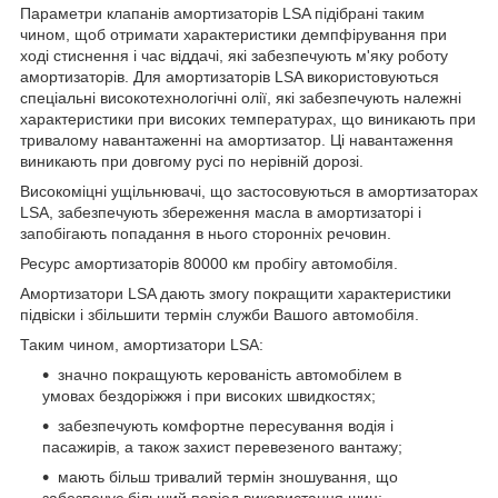
Параметри клапанів амортизаторів LSA підібрані таким
чином, щоб отримати характеристики демпфірування при
ході стиснення і час віддачі, які забезпечують м'яку роботу
амортизаторів. Для амортизаторів LSA використовуються
спеціальні високотехнологічні олії, які забезпечують належні
характеристики при високих температурах, що виникають при
тривалому навантаженні на амортизатор. Ці навантаження
виникають при довгому русі по нерівній дорозі.
Високоміцні ущільнювачі, що застосовуються в амортизаторах
LSA, забезпечують збереження масла в амортизаторі і
запобігають попадання в нього сторонніх речовин.
Ресурс амортизаторів 80000 км пробігу автомобіля.
Амортизатори LSA дають змогу покращити характеристики
підвіски і збільшити термін служби Вашого автомобіля.
Таким чином, амортизатори LSA:
значно покращують керованість автомобілем в
умовах бездоріжжя і при високих швидкостях;
забезпечують комфортне пересування водія і
пасажирів, а також захист перевезеного вантажу;
мають більш тривалий термін зношування, що
забезпечує більший період використання шин;