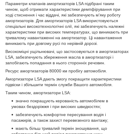
Параметри клапанів амортизаторів LSA підібрані таким
чином, щоб отримати характеристики демпфірування при
ході стиснення і час віддачі, які забезпечують м'яку роботу
амортизаторів. Для амортизаторів LSA використовуються
спеціальні високотехнологічні олії, які забезпечують належні
характеристики при високих температурах, що виникають при
тривалому навантаженні на амортизатор. Ці навантаження
виникають при довгому русі по нерівній дорозі.
Високоміцні ущільнювачі, що застосовуються в амортизаторах
LSA, забезпечують збереження масла в амортизаторі і
запобігають попадання в нього сторонніх речовин.
Ресурс амортизаторів 80000 км пробігу автомобіля.
Амортизатори LSA дають змогу покращити характеристики
підвіски і збільшити термін служби Вашого автомобіля.
Таким чином, амортизатори LSA:
значно покращують керованість автомобілем в
умовах бездоріжжя і при високих швидкостях;
забезпечують комфортне пересування водія і
пасажирів, а також захист перевезеного вантажу;
мають більш тривалий термін зношування, що
забезпечує більший період використання шин;