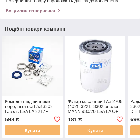
Повернення товару впродовж 14 днів за домовленістю
Всі умови повернення
Подібні товари компанії
Комплект підшипників
Фільтр масляний ГАЗ 2705
Раді
передньої осі ГАЗ 3302
(402), 3221, 3302 аналог
3302
Газель LSA LA 2217F
MANN 930/20 LSA LA OF
D = 
3108
37х2
598
181
698
₴
₴
810
Купити
Купити