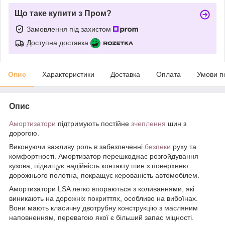
Що таке купити з Пром?
Замовлення під захистом
Доступна доставка
Опис
Характеристики
Доставка
Оплата
Умови п
Опис
Амортизатори
підтримують постійне
зчеплення
шин з
дорогою.
Виконуючи важливу роль в забезпеченні
безпеки
руху та
комфортності. Амортизатор перешкоджає розгойдування
кузова, підвищує надійність контакту шин з поверхнею
дорожнього полотна, покращує керованість автомобілем.
Амортизатори LSA легко впораються з коливаннями, які
виникають на дорожніх покриттях, особливо на вибоїнах.
Вони мають класичну двотрубну конструкцію з масляним
наповненням, перевагою якої є більший запас міцності.