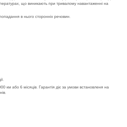
емпературах, що виникають при тривалому навантаженні на
попадання в нього сторонніх речовин.
ії.
0000 км або 6 місяців. Гарантія діє за умови встановленя на
нів.