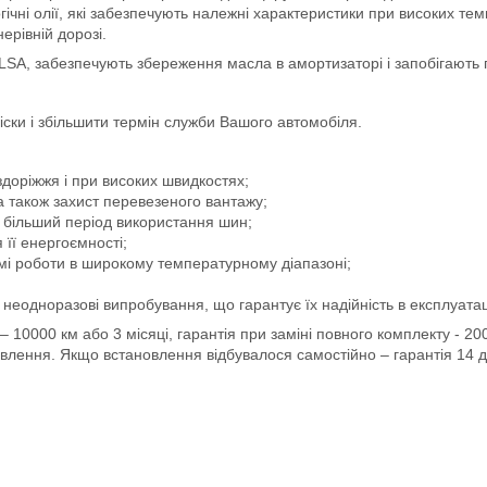
гічні олії, які забезпечують належні характеристики при високих т
ерівній дорозі.
LSA, забезпечують збереження масла в амортизаторі і запобігають 
ски і збільшити термін служби Вашого автомобіля.
доріжжя і при високих швидкостях;
а також захист перевезеного вантажу;
 більший період використання шин;
 її енергоємності;
мі роботи в широкому температурному діапазоні;
неодноразові випробування, що гарантує їх надійність в експлуатац
) – 10000 км або 3 місяці, гарантія при заміні повного комплекту - 2
овлення. Якщо встановлення відбувалося самостійно – гарантія 14 д