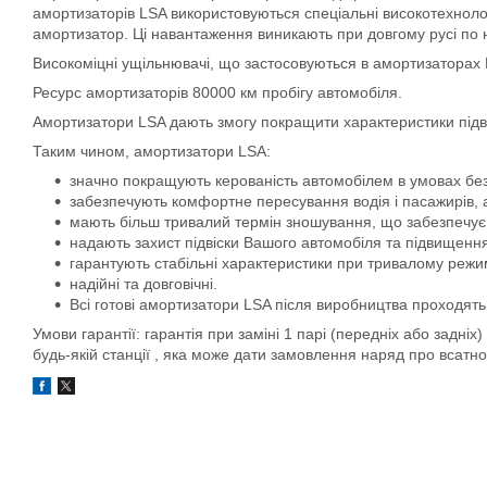
амортизаторів LSA використовуються спеціальні високотехноло
амортизатор. Ці навантаження виникають при довгому русі по н
Високоміцні ущільнювачі, що застосовуються в амортизаторах 
Ресурс амортизаторів 80000 км пробігу автомобіля.
Амортизатори LSA дають змогу покращити характеристики підві
Таким чином, амортизатори LSA:
значно покращують керованість автомобілем в умовах без
забезпечують комфортне пересування водія і пасажирів, 
мають більш тривалий термін зношування, що забезпечує
надають захист підвіски Вашого автомобіля та підвищення
гарантують стабільні характеристики при тривалому режи
надійні та довговічні.
Всі готові амортизатори LSA після виробництва проходять 
Умови гарантії: гарантія при заміні 1 парі (передніх або задніх
будь-якій станції , яка може дати замовлення наряд про всатн